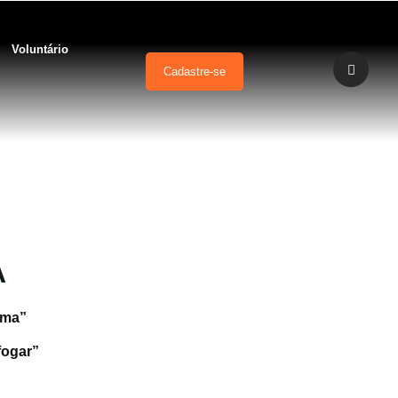
Voluntário
Cadastre-se
A
ema”
Afogar”