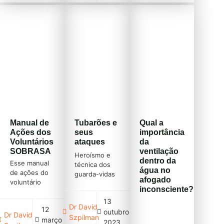
Manual de
Tubarões e
Qual a
Ações dos
seus
importância
Voluntários
ataques
da
SOBRASA
ventilação
Heroísmo e
dentro da
Esse manual
técnica dos
água no
de ações do
guarda-vidas
afogado
voluntário
do Corpo de
inconsciente?
orienta suas
Bombeiros de
ações de
13
Pernambuco
Dr David
12
prevenção em
outubro
os colocam
Dr David
Szpilman
março
afogamento.
como um dos
2023