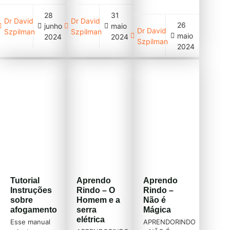
suas ações
de instrução
(clique em
28
31
KIM NA
sobre
cadastre-se
Dr David
Dr David
26
junho
maio
ESCOLA em
afogamento.
acima)
Dr David
Szpilman
Szpilman
maio
prevenção de
#aula
2024
2024
Szpilman
afogamento.
#afogamento
2024
#aula
#instrução
#afogamento
#curso COMO
#instrução
FAZER UM
#kimnaescola
SURF-SALVA
#escola
Live com
Cursos
voluntários –
SOBRASA
90 min
(gratuitos)
https://youtu.be/MKQQCCe9bQQ
Cursos
SOBRASA
(gratuitos)
Tutorial
Aprendo
Aprendo
Instruções
Rindo – O
Rindo –
sobre
Homem e a
Não é
afogamento
serra
Mágica
elétrica
Esse manual
APRENDORINDO