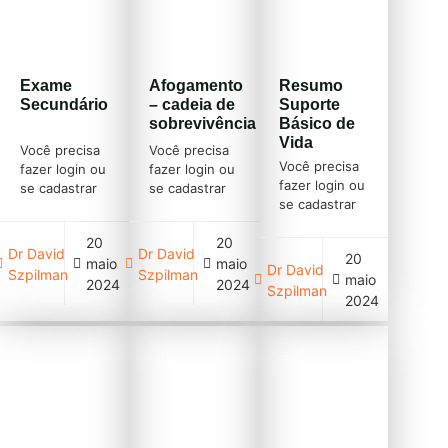
Exame
Afogamento
Resumo
Secundário
– cadeia de
Suporte
sobrevivência
Básico de
Vida
Você precisa
Você precisa
Você precisa
fazer login ou
fazer login ou
fazer login ou
se cadastrar
se cadastrar
se cadastrar
(clique em
(clique em
(clique em
cadastre-se
cadastre-se
20
20
cadastre-se
acima)
acima)
Dr David
Dr David
20
acima)
maio
maio
Dr David
Szpilman
Szpilman
maio
2024
2024
Szpilman
2024