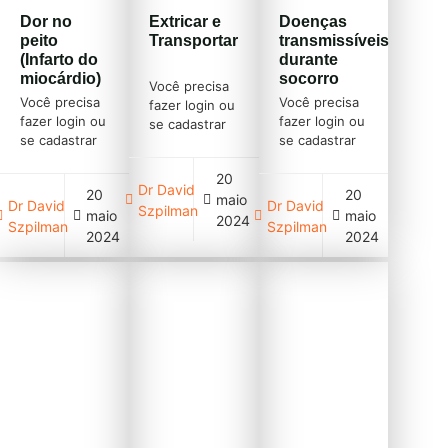
Dor no
Extricar e
Doenças
peito
Transportar
transmissíveis
(Infarto do
durante
miocárdio)
socorro
Você precisa
Você precisa
Você precisa
fazer login ou
fazer login ou
fazer login ou
se cadastrar
se cadastrar
se cadastrar
(clique em
(clique em
(clique em
cadastre-se
cadastre-se
20
cadastre-se
acima)
Dr David
20
20
acima)
acima)
maio
Dr David
Dr David
Szpilman
maio
maio
2024
Szpilman
Szpilman
2024
2024