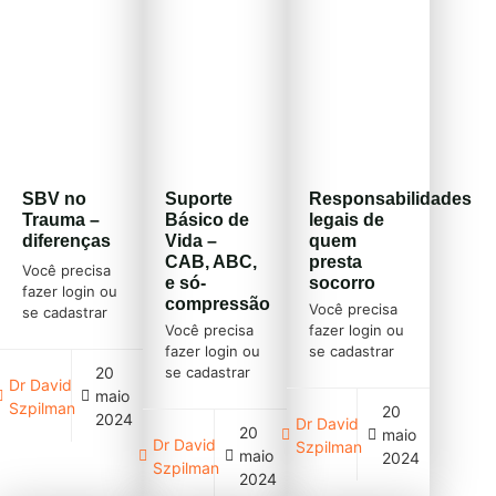
SBV no
Suporte
Responsabilidades
Trauma –
Básico de
legais de
diferenças
Vida –
quem
CAB, ABC,
presta
Você precisa
e só-
socorro
fazer login ou
compressão
Você precisa
se cadastrar
Você precisa
fazer login ou
(clique em
fazer login ou
se cadastrar
cadastre-se
20
se cadastrar
(clique em
acima)
Dr David
(clique em
cadastre-se
maio
Szpilman
20
cadastre-se
acima)
2024
Dr David
20
maio
acima)
Dr David
Szpilman
maio
2024
Szpilman
2024