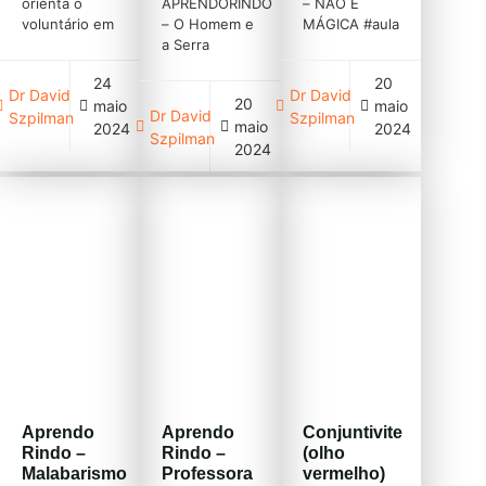
orienta o
APRENDORINDO
– NÃO É
voluntário em
– O Homem e
MÁGICA #aula
suas ações
a Serra
#primeiros
de instrução
Elétrica #aula
socorros
24
20
sobre
#primeiros
#afogamento
Dr David
Dr David
20
maio
maio
afogamento.
socorros
#instrução
Dr David
Szpilman
Szpilman
maio
#aula
#afogamento
#curso
2024
2024
Szpilman
#afogamento
#instrução
https://youtu.be/P6YgKwZ
2024
#instrução
#curso
EM
#curso
https://youtu.be/RIZke7_vhKM
RETORNAR
RETORNAR
AO CURSO
AO CURSO
Aprendo
Aprendo
Conjuntivite
Rindo –
Rindo –
(olho
Malabarismo
Professora
vermelho)