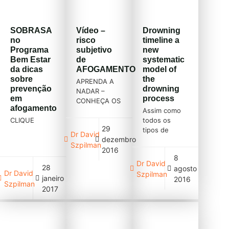
SOBRASA
Vídeo –
Drowning
no
risco
timeline a
Programa
subjetivo
new
Bem Estar
de
systematic
da dicas
AFOGAMENTO
model of
sobre
the
APRENDA A
prevenção
drowning
NADAR –
em
process
CONHEÇA OS
afogamento
RISCOS –
Assim como
CLIQUE
RESPEITE
todos os
29
SEUS
tipos de
Dr David
dezembro
LIMITES!
trauma, a falta
Szpilman
David
de uma
2016
8
Szpilman
definição e
Dr David
28
agosto
(SOBRASA),
terminologia
Dr David
Szpilman
janeiro
Ana Maria
clara das
2016
Szpilman
Gaino
fases do
2017
Pinheiro
evento (pré-
(MGB) e
evento,
Sandra Rossi
evento e pós-
Madormo
evento) bem