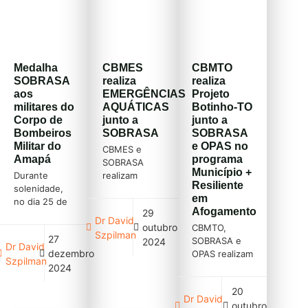
A SOBRASA
Computador
RS.Cel Joel
lança mais um
A SOBRASA
Prates – Vice-
jogo para
lança mais um
presidente
educação de
jogo para
SOBRASA
crianças…
educação […]
Cursos
Medalha
CBMES
CBMTO
Leia mais […]
SOBRASA
SOBRASA
realiza
realiza
(gratuitos)
aos
EMERGÊNCIAS
Projeto
militares do
AQUÁTICAS
Botinho-TO
Corpo de
junto a
junto a
Bombeiros
SOBRASA
SOBRASA
Militar do
e OPAS no
CBMES e
Amapá
programa
SOBRASA
Município +
Durante
realizam
Resiliente
solenidade,
CURSO DE
em
no dia 25 de
EMERGÊNCIAS
Afogamento
29
dezembro
AQUÁTICAS
Dr David
outubro
2024, de
https://youtu.be/ZVoA9HgVxEg
CBMTO,
Szpilman
27
apresentação
No último dia
SOBRASA e
2024
Dr David
dezembro
das ações do
26/10 o
OPAS realizam
Szpilman
ano de 2024
CBMES em
o Projeto
2024
e da
parceria com
Botinho do
20
apresentação
a SOBRASA
Tocantins, em
Dr David
outubro
do plano
realizou uma
Lajeado.