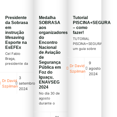
MILITAR DO
segunda
esporte que
PARANÁ Este
maior bacia
salva vidas
trabalho de
hidrográfica
Cursos
Presidente
Medalha
Tutorial
conclusão de
brasileira, a
SOBRASA
da Sobrasa
SOBRASA
PISCINA+SEGURA
curso se
Tocantins-
(gratuitos)
em
aos
– como
propôs a
Araguaia, com
instrução
organizadores
fazer!
analisar o
uma vasta
lifesaving
do
perfil
malha hídrica,
TUTORIAL
Esporte na
Encontro
epidemiológico
e
PISCINA+SEGURA
EsEFEx
Nacional
das vítimas de
possibilidades
um guia sobre
de Aviação
incidente em
para o […]
Cel Fabio
todo o
de
meio líquido
Braga,
programa
Segurança
9
no litoral
presidente da
(baixe em
Dr David
Pública em
paranaense,
agosto
SOBRASA,
PDF) Cursos
Szpilman
Foz do
durante […]
recebido pelo
SOBRASA
2024
Iguaçu,
3
Gen Taranto,
(gratuitos)
Dr David
ENAVSEG
setembro
chefe do
Szpilman
2024
Centro de
2024
Capacitação
No dia 30 de
Física do
agosto
Exército
durante o
(CCFEx) com
Encontro
o Cel Marco,
Nacional de