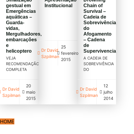
SOBRASA,
gestual em
Institucional
Chain of
realizarão o
Emergências
Survival –
SOBRASA
aquáticas –
Cadeia de
Rescue –
Guarda-
Sobrevivência
SANTA
vidas,
do
CATARINA […]
Mergulhadores,
Afogamento
embarcações
– Cadena
e
de
25
Dr David
helicoptero
Supervivencia
fevereiro
Szpilman
VEJA
A CADEIA DE
2015
RECOMENDAÇÃO
SOBREVIVÊNCIA
COMPLETA
DO
AFOGAMENTO
é uma forma
20
12
EDUCACIONAL
Dr David
Dr David
maio
julho
de mostrar a
Szpilman
Szpilman
seqüência
2015
2014
correta ao
lidar com a
patologia
AFOGAMENTO.
HOME
Ela se divide
no