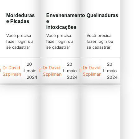
Mordeduras
Envenenamento
Queimaduras
e Picadas
e
intoxicações
Você precisa
Você precisa
Você precisa
fazer login ou
fazer login ou
fazer login ou
se cadastrar
se cadastrar
se cadastrar
(clique em
(clique em
(clique em
cadastre-se
cadastre-se
cadastre-se
20
20
20
acima)
acima)
acima)
Dr David
Dr David
Dr David
maio
maio
maio
Szpilman
Szpilman
Szpilman
2024
2024
2024