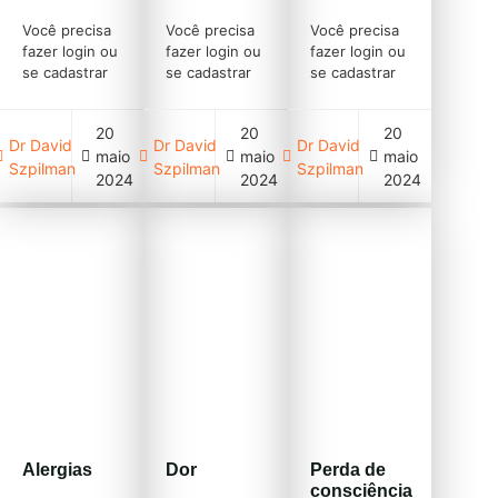
Você precisa
Você precisa
Você precisa
fazer login ou
fazer login ou
fazer login ou
se cadastrar
se cadastrar
se cadastrar
(clique em
(clique em
(clique em
cadastre-se
cadastre-se
cadastre-se
20
20
20
acima)
acima)
acima)
Dr David
Dr David
Dr David
maio
maio
maio
Szpilman
Szpilman
Szpilman
2024
2024
2024
Alergias
Dor
Perda de
consciência