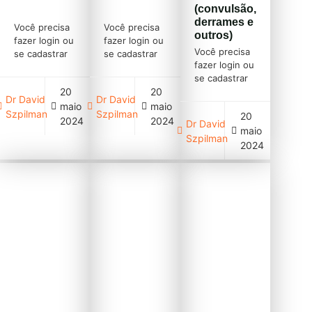
(convulsão,
derrames e
Você precisa
Você precisa
outros)
fazer login ou
fazer login ou
Você precisa
se cadastrar
se cadastrar
fazer login ou
(clique em
(clique em
se cadastrar
cadastre-se
cadastre-se
20
20
(clique em
acima)
acima)
Dr David
Dr David
cadastre-se
maio
maio
Szpilman
Szpilman
20
acima)
2024
2024
Dr David
maio
Szpilman
2024