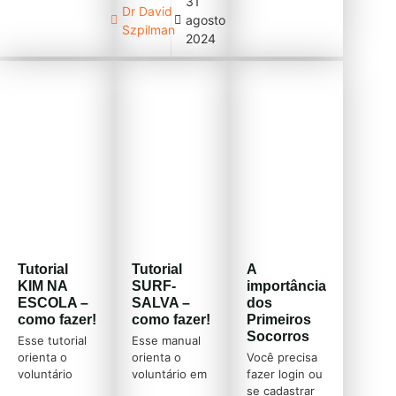
31
vice-
Aviação de
Dr David
agosto
presidente da
Segurança
Szpilman
Comissão de
Pública
2024
Desportos do
ENAVSEG
Exército
2024 em Foz
(CDE). A
do Iguaçu o
importância
presidente da
do esporte
SOBRASA, cel
Lifesaving –
BM Fábio
Salvamento
Braga, fez a
Aquático no
entrega da
Exército
Medalha
Brasileiro. Dra
Mérito de
Danielli Mello,
Prevenção e
diretora de
Salvamento
prevenção
Aquático aos
Tutorial
Tutorial
A
Sobrasa
organizadores
KIM NA
SURF-
importância
agradece por
do encontro
ESCOLA –
SALVA –
dos
mais uma
de aviação . O
como fazer!
como fazer!
Primeiros
instrução de
evento
Socorros
[…]
integra toda
Esse tutorial
Esse manual
aviação de
orienta o
orienta o
Você precisa
segurança
voluntário
voluntário em
fazer login ou
pública do […]
SOBRASA em
suas ações
se cadastrar