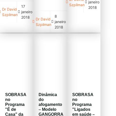
janeiro
tomar alguns
Szpilman
17
cuidados. O
2018
Dr David
janeiro
afogamento é
Szpilman
8
a segunda
2018
Dr David
janeiro
causa de
Szpilman
mortes de
2018
crianças com
até nove anos
de idade no
Brasil e
algumas
situações
podem ser
prevenidas.
Manhã de
tempo
quente, mar
de jeito
calmo, lisinho,
SOBRASA
Dinâmica
SOBRASA
poucas
no
do
no
ondas. Mas
Programa
afogamento
Programa
não […]
"É de
– Modelo
"Ligados
Casa" da
GANGORRA
em saúde –