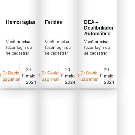
Hemorragias
Feridas
DEA –
Desfibrilador
Automático
Você precisa
Você precisa
Você precisa
fazer login ou
fazer login ou
fazer login ou
se cadastrar
se cadastrar
se cadastrar
(clique em
(clique em
(clique em
cadastre-se
cadastre-se
cadastre-se
20
20
20
acima)
acima)
acima)
Dr David
Dr David
Dr David
maio
maio
maio
Szpilman
Szpilman
Szpilman
2024
2024
2024