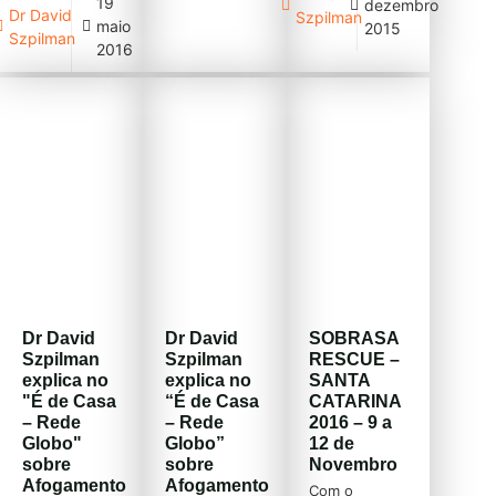
19
dezembro
manual do
RESOLUÇÃO
Dr David
Szpilman
maio
instrutor
2015
– CLIQUE
Szpilman
PHTLS,
2016
AQUI
referencia
ALGUNS
mundial no
EXEMPLOS
manejo do
DE
trauma, cita
SINALIZAÇÃO
como
EM ÁGUAS
referencia
ABERTAS
internacional
(veja mais no
a nossa
documento
classificação
acima ou
de
baixe em alta
afogamento
resolução)
em 6 graus
Previous slide
para ser
Next slide
Dr David
Dr David
SOBRASA
ensinada e
PARA
Szpilman
Szpilman
RESCUE –
utilizada. Com
SINALIZAÇÃO
explica no
explica no
SANTA
isto, nosso
EM PISCINAS
"É de Casa
“É de Casa
CATARINA
trabalho esta
– CLIQUE
– Rede
– Rede
2016 – 9 a
presente em
AQUI Cabeça
Globo"
Globo”
12 de
todas as
d´água –
sobre
sobre
Novembro
áreas da
novas
Afogamento
Afogamento
medicina de
Com o
sinalizações