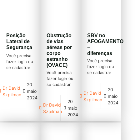
Posição
Obstrução
SBV no
Lateral de
de vias
AFOGAMENTO
Segurança
aéreas por
–
corpo
diferenças
Você precisa
estranho
Você precisa
fazer login ou
(OVACE)
fazer login ou
se cadastrar
Você precisa
se cadastrar
(clique em
fazer login ou
(clique em
cadastre-se
20
se cadastrar
cadastre-se
acima)
Dr David
20
(clique em
acima)
maio
Dr David
Szpilman
maio
cadastre-se
2024
Szpilman
20
acima)
2024
Dr David
maio
Szpilman
2024