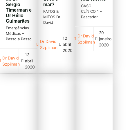
de Recife […]
Sergio
mar?
CASO
Timerman e
FATOS &
CLÍNICO 1 –
Dr Hélio
MITOS Dr
Pescador
Guimarães
David
atravessa rio
Emergências
Szpilman –
para checar
29
Médicas –
Diretor
sua rede na
Dr David
12
janeiro
Passo a Passo
Médico da
outra
Dr David
Szpilman
abril
ISBN:
SOBRASA
margem.
2020
Szpilman
9788527735957
Pergunta do
Pescador de
2020
13
Edição:
Enfermeiro
aproximadamente
Dr David
abril
1|2020
Douglas –
30 anos, em
Szpilman
Editora:
SAMU – ES
local
2020
Guanabara
desconhecido
Koogan
(parece
Sergio
interior de SP,
Timerman e
MG ou
Hélio
Goiás),
Guimarães
acompanhado
https://www.grupogen.com.br/emergencias-
de 3 pessoas
medicas-
que assistem
passo-a-
seu sufoco,
passo O
quando vai
passo a passo
checar sua