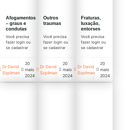
Afogamentos
Outros
Fraturas,
– graus e
traumas
luxação,
condutas
entorses
Você precisa
Você precisa
Você precisa
fazer login ou
fazer login ou
fazer login ou
se cadastrar
se cadastrar
se cadastrar
(clique em
(clique em
(clique em
cadastre-se
cadastre-se
cadastre-se
20
20
20
acima)
acima)
acima)
Dr David
Dr David
Dr David
maio
maio
maio
Szpilman
Szpilman
Szpilman
2024
2024
2024