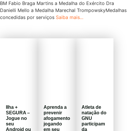
BM Fabio Braga Martins a Medalha do Exército Dra
Danielli Mello a Medalha Marechal TrompowskyMedalhas
concedidas por serviços
Saiba mais...
Ilha +
Aprenda a
Atleta de
SEGURA –
prevenir
natação do
Jogue no
afogamento
GNU
seu
jogando
participam
Android ou
em seu
da