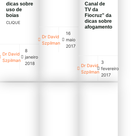
dicas sobre
Canal de
uso de
TV da
boias
Fiocruz" da
dicas sobre
CLIQUE
afogamento
16
Dr David
maio
Szpilman
2017
8
Dr David
janeiro
Szpilman
3
2018
Dr David
fevereiro
Szpilman
2017