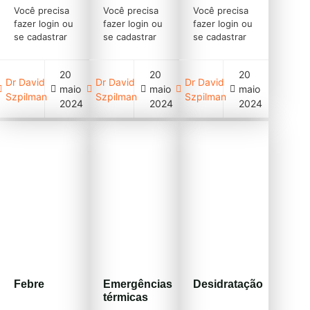
Você precisa
Você precisa
Você precisa
fazer login ou
fazer login ou
fazer login ou
se cadastrar
se cadastrar
se cadastrar
(clique em
(clique em
(clique em
cadastre-se
cadastre-se
cadastre-se
20
20
20
acima)
acima)
acima)
Dr David
Dr David
Dr David
maio
maio
maio
Szpilman
Szpilman
Szpilman
2024
2024
2024
Febre
Emergências
Desidratação
térmicas