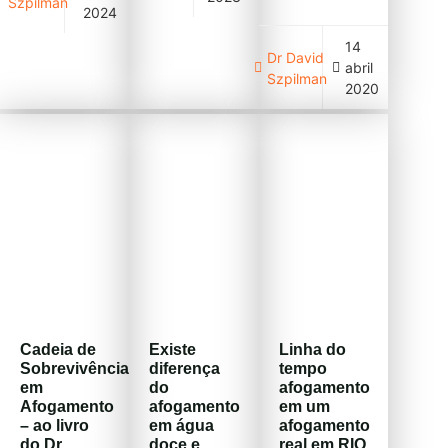
Szpilman
2024
mais bem
preparados
14
do mundo ao
Dr David
abril
enfrentamento
Szpilman
2020
da
complexidade
do incidente.
Desde que os
ataques de
tubarões no
Brasil
começaram a
ser
monitorados
em 1990, 88
incidentes
foram
registrados,
Cadeia de
Existe
Linha do
sendo 65 em
Sobrevivência
diferença
tempo
Pernambuco,
em
do
afogamento
especificamente
Afogamento
afogamento
em um
na área
– ao livro
em água
afogamento
metropolitana
do Dr
doce e
real em RIO