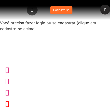
Cadastre-se
Você precisa fazer login ou se cadastrar (clique em
cadastre-se acima)
Redes Sociais
@sobrasa
@sobrasalifesavingsport
@davidszpilman
SobrasaBrasil