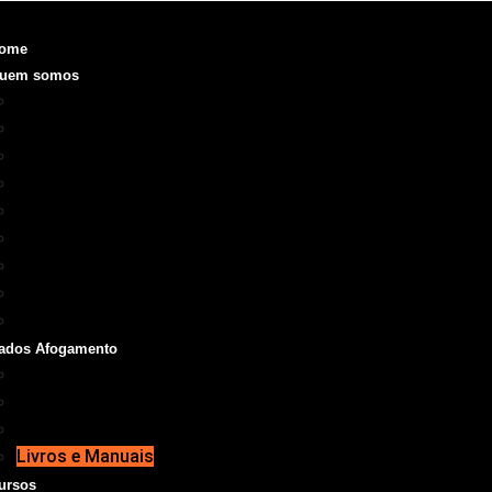
ome
uem somos
Objetivo
Fundação e Diretorias
Realizações
O que é a SOBRASA
Voluntariado
Código de Ética
ODS
Manual de Identidade Visual
Medalha SOBRASA
ados Afogamento
Boletins
Repórter SOBRASA
Artigos
Livros e Manuais
ursos