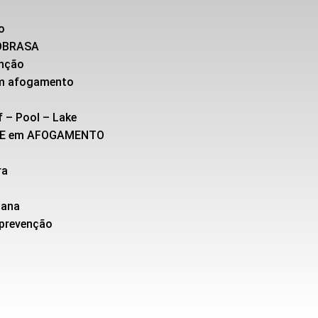
o
SOBRASA
enção
 em afogamento
f – Pool – Lake
TE em AFOGAMENTO
ra
cana
 prevenção