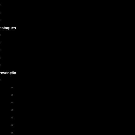
Cursos SOBRASA
Certificações
Guarda-vidas
estaques
Vídeo institucional
Leis
NOTA 10 em afogamentos
Testemunhos – grave o seu
História
revenção
Programas em Prevenção
KIM na ESCOLA
PISCINA+SEGURA
SOBRASA Kids
Surf-Salva
Suporte Básico de vida em Afogamento
Primeiros Socorros
Salvamento Aquático Esportivo