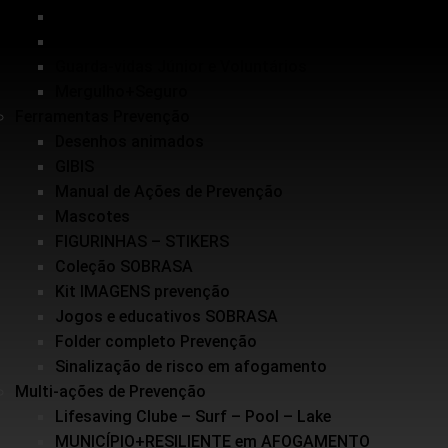
Inundações
Escolinha de Salvamento
Guarda-vidas Júnior e Voluntários
Mergulho+Seguro
Ferramentas Prevenção
Desenhos animados
GIBIS
Manual de Ações de Prevenção
Mascotes
FIGURINHAS – STIKERS
Coleção SOBRASA
Kit IMAGENS prevenção
Jogos e educativos SOBRASA
Folder completo Prevenção
Sinalização de risco em afogamento
Multi-ações de Prevenção
Lifesaving Clube – Surf – Pool – Lake
MUNICÍPIO+RESILIENTE em AFOGAMENTO