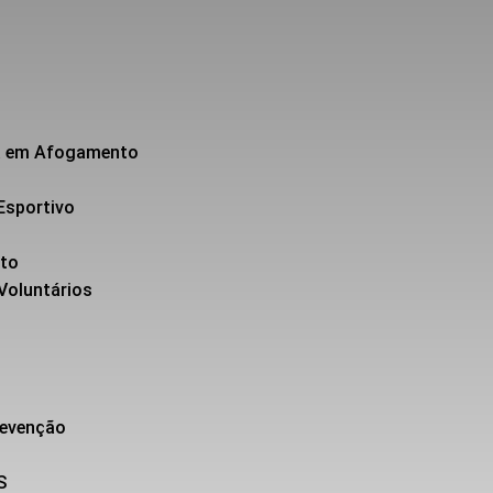
da em Afogamento
Esportivo
nto
 Voluntários
revenção
S