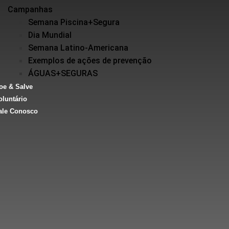
Campanhas
Semana Piscina+Segura
Dia Mundial
Semana Latino-Americana
Exemplos de ações de prevenção
ÁGUAS+SEGURAS
oe & Salve
oluntário
ale Conosco