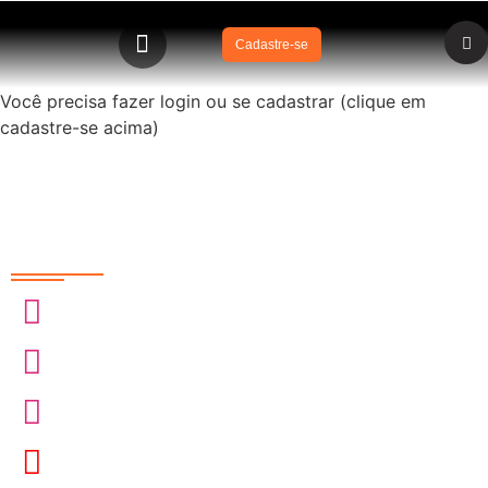
Cadastre-se
Você precisa fazer login ou se cadastrar (clique em
cadastre-se acima)
Redes Sociais
@sobrasa
@sobrasalifesavingsport
@davidszpilman
SobrasaBrasil