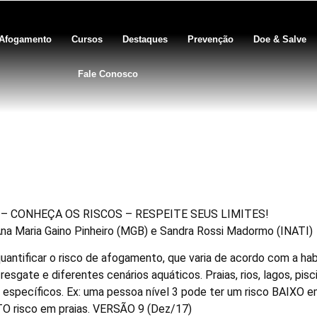
Afogamento
Cursos
Destaques
Prevenção
Doe & Salve
Fale Conosco
co subjetivo de AFOGAMENTO
– CONHEÇA OS RISCOS – RESPEITE SEUS LIMITES!
na Maria Gaino Pinheiro (MGB) e Sandra Rossi Madormo (INATI)
uantificar o risco de afogamento, que varia de acordo com a hab
resgate e diferentes cenários aquáticos. Praias, rios, lagos, pis
específicos. Ex: uma pessoa nível 3 pode ter um risco BAIXO e
TO risco em praias. VERSÃO 9 (Dez/17)