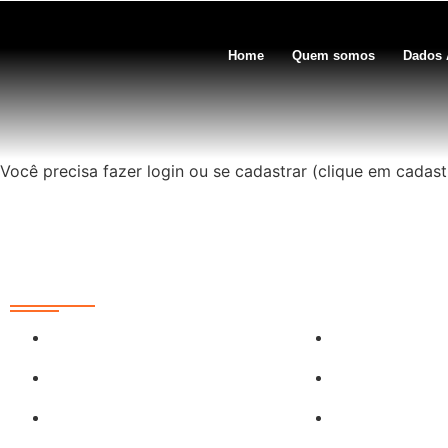
Home
Quem somos
Dados 
Você precisa fazer login ou se cadastrar (clique em cadas
Redes Sociais
@sobrasa
SobrasaBrasil
@sobrasalifesavingsport
Sobrasa (grup
@davidszpilman
Piscinamaisse