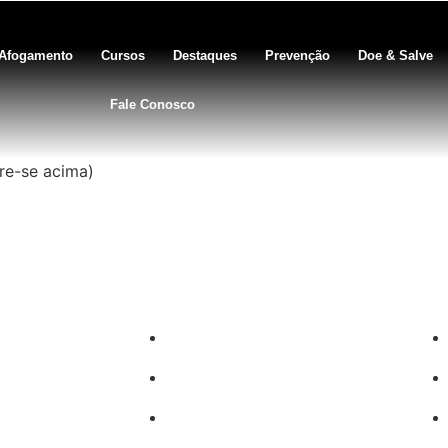
Afogamento
Cursos
Destaques
Prevenção
Doe & Salve
Fale Conosco
tre-se acima)
Sobrasalifesavingsport
o)
David-Szpilman
gura
CLASILS