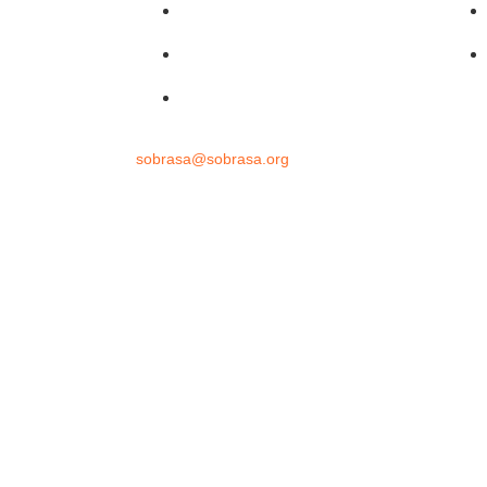
uras
Dr. David Szpilman
Podcast
@sobrasaoficial
ssoria de imprensa
sobrasa@sobrasa.org