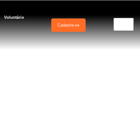
Voluntário
Cadastre-se
Sobrasa
SobrasaOficial
david_szpilman