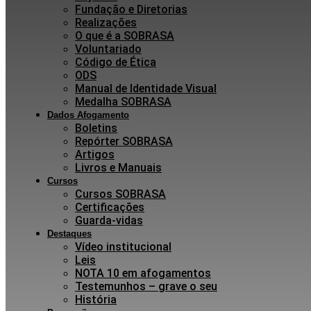
Fundação e Diretorias
Realizações
O que é a SOBRASA
Voluntariado
Código de Ética
ODS
Manual de Identidade Visual
Medalha SOBRASA
Dados Afogamento
Boletins
Repórter SOBRASA
Artigos
Livros e Manuais
Cursos
Cursos SOBRASA
Certificações
Guarda-vidas
Destaques
Vídeo institucional
Leis
NOTA 10 em afogamentos
Testemunhos – grave o seu
História