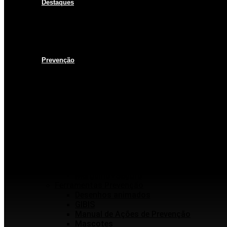
Destaques
Vídeo institucional
Leis
NOTA 10 em afogamentos
Testemunhos – grave o seu
História
Prevenção
Programas em Prevenção
KIM na ESCOLA
PISCINA+SEGURA
SOBRASA Kids
Surf-Salva
Suporte Básico de vida em Afogamento
Primeiros Socorros
Salvamento Aquático Esportivo
Inundações
Escolinha de Salvamento
Guarda-vidas Júnior e Voluntários
Mergulho+Seguro
Ferramentas Prevenção
Desenhos animados
GIBIS
Manual de Ações de Prevenção
Mascotes