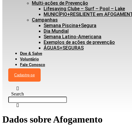
Multi-ações de Prevenção
Lifesaving Clube – Surf – Pool – Lake
MUNICÍPIO+RESILIENTE em AFOGAMEN
Campanhas
Semana Piscina+Segura
Dia Mundial
Semana Latino-Americana
Exemplos de ações de prevenção
ÁGUAS+SEGURAS
Doe & Salve
Voluntário
Fale Conosco
Cadastre-se
Search
Dados sobre Afogamento