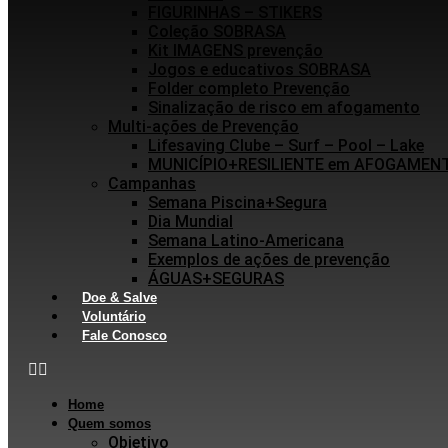
FIGURINHAS – STIKERS
Coleção SOBRASA
Kit IMAGENS prevenção
Jogos e educativos SOBRASA
Folder completo Prevenção
Sinalização de risco em afogamento
Multi-ações de Prevenção
Lifesaving Clube – Surf – Pool – Lake
MUNICÍPIO+RESILIENTE em AFOGAMEN
Campanhas
Semana Piscina+Segura
Dia Mundial
Semana Latino-Americana
Exemplos de ações de prevenção
ÁGUAS+SEGURAS
Doe & Salve
Voluntário
Fale Conosco
Home
Quem somos
Objetivo