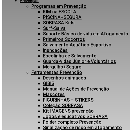
Prevenção
Programas em Prevenção
KIM na ESCOLA
PISCINA+SEGURA
SOBRASA Kids
Surf-Salva
Suporte Básico de vida em Afogamento
Primeiros Socorros
Salvamento Aquático Esportivo
Inundações
Escolinha de Salvamento
Guarda-vidas Júnior e Voluntários
Mergulho+Seguro
Ferramentas Prevenção
Desenhos animados
GIBIS
Manual de Ações de Prevenção
Mascotes
FIGURINHAS – STIKERS
Coleção SOBRASA
Kit IMAGENS prevenção
Jogos e educativos SOBRASA
Folder completo Prevenção
Sinalização de risco em afogamento