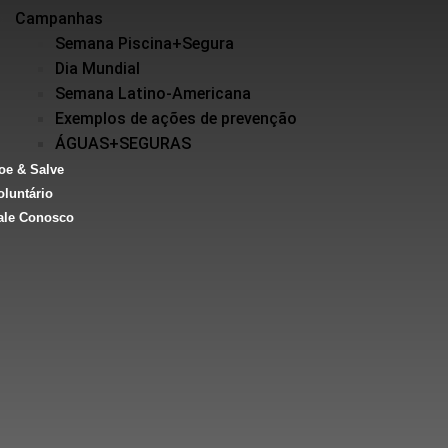
Campanhas
Semana Piscina+Segura
Dia Mundial
Semana Latino-Americana
Exemplos de ações de prevenção
ÁGUAS+SEGURAS
oe & Salve
oluntário
ale Conosco