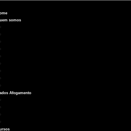
ome
uem somos
Objetivo
Fundação e Diretorias
Realizações
O que é a SOBRASA
Voluntariado
Código de Ética
ODS
Manual de Identidade Visual
Medalha SOBRASA
ados Afogamento
Boletins
Repórter SOBRASA
Artigos
Livros e Manuais
ursos