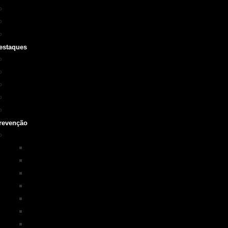
Cursos SOBRASA
Certificações
Guarda-vidas
estaques
Vídeo institucional
Leis
NOTA 10 em afogamentos
Testemunhos – grave o seu
História
revenção
Programas em Prevenção
KIM na ESCOLA
PISCINA+SEGURA
SOBRASA Kids
Surf-Salva
Suporte Básico de vida em Afogamento
Primeiros Socorros
Salvamento Aquático Esportivo