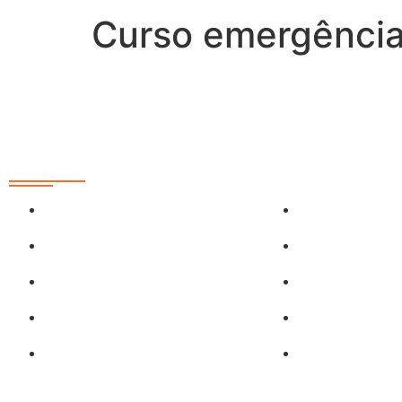
Curso emergência
Redes Sociais
@sobrasa
SobrasaBrasil
@sobrasalifesavingsport
Sobrasa (grup
@davidszpilman
Piscinamaisse
SobrasaBrasil
Aguasmaisseg
Davidszpilman
Surf.salva