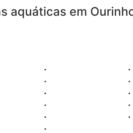
s aquáticas em Ourinh
Sobrasalifesavingsport
o)
David-Szpilman
gura
CLASILS
uras
Dr. David Szpilman
Podcast
@sobrasaoficial