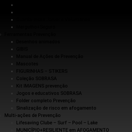
Inundações
Escolinha de Salvamento
Guarda-vidas Júnior e Voluntários
Mergulho+Seguro
Ferramentas Prevenção
Desenhos animados
GIBIS
Manual de Ações de Prevenção
Mascotes
FIGURINHAS – STIKERS
Coleção SOBRASA
Kit IMAGENS prevenção
Jogos e educativos SOBRASA
Folder completo Prevenção
Sinalização de risco em afogamento
Multi-ações de Prevenção
Lifesaving Clube – Surf – Pool – Lake
MUNICÍPIO+RESILIENTE em AFOGAMENTO