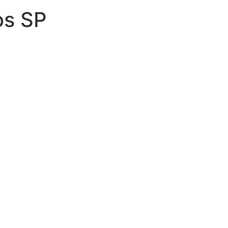
os SP
Sobrasa
SobrasaOficial
david_szpilman
davidszpilman0007
sobrasa@sobrasa.org