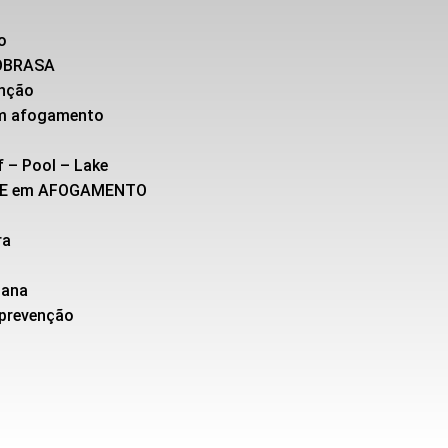
o
SOBRASA
enção
 em afogamento
f – Pool – Lake
TE em AFOGAMENTO
ra
cana
 prevenção