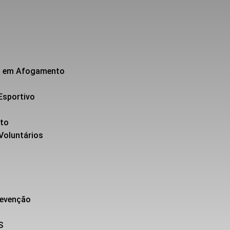
da em Afogamento
Esportivo
nto
 Voluntários
revenção
S