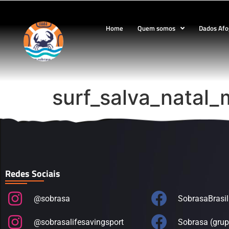
Home
Quem somos
Dados Af
surf_salva_natal
Redes Sociais
@sobrasa
SobrasaBrasil
@sobrasalifesavingsport
Sobrasa (grup