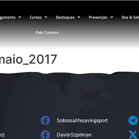
ogamento
Cursos
Destaques
Prevenção
Doe & Sal
Fale Conosco
_maio_2017
Sobrasalifesavingsport
o)
David-Szpilman