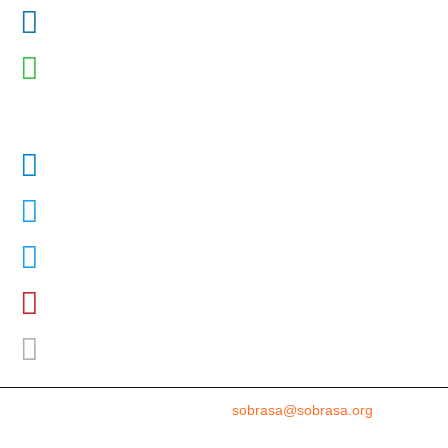
Dr. David Szpilman
Podcast
@sobrasaoficial
Sobrasa
SobrasaOficial
david_szpilman
davidszpilman0007
sobrasa@sobrasa.org
Assessoria de imprensa
sobrasa@sobrasa.org