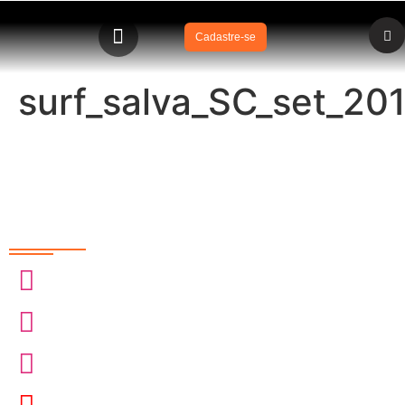
Cadastre-se
surf_salva_SC_set_20
Redes Sociais
@sobrasa
@sobrasalifesavingsport
@davidszpilman