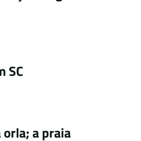
m SC
á
orla; a praia