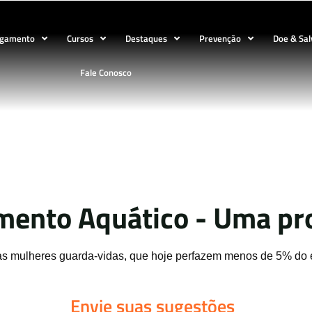
ogamento
Cursos
Destaques
Prevenção
Doe & Sal
Fale Conosco
GV-Mulher
mento Aquático - Uma pro
 as mulheres guarda-vidas, que hoje perfazem menos de 5% do 
Envie suas sugestões