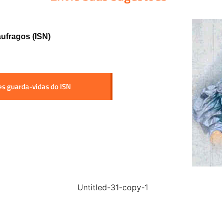
áufragos (ISN)
res guarda-vidas do ISN