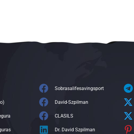
Sobrasalifesavingsport
o)
David-Szpilman
egura
CLASILS
guras
Dr. David Szpilman