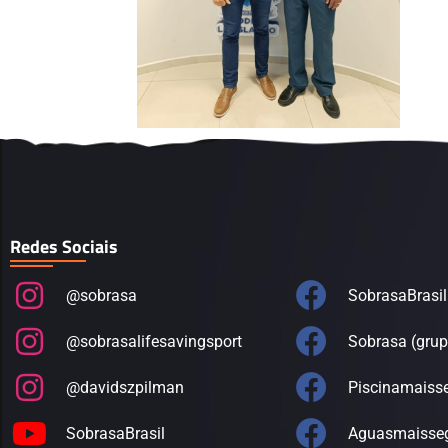
Redes Sociais
@sobrasa
SobrasaBrasil
@sobrasalifesavingsport
Sobrasa (grup
@davidszpilman
Piscinamaiss
SobrasaBrasil
Aguasmaisse