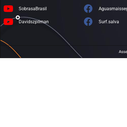
SobrasaBrasil
Aguasmaisse
Davidszpilman
Surf.salva
Asse