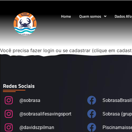
Home
Quem somos
Dados Af
Você precisa fazer login ou se cadastrar (clique em cadas
Redes Sociais
@sobrasa
SobrasaBrasil
@sobrasalifesavingsport
Sobrasa (grup
@davidszpilman
Piscinamaiss