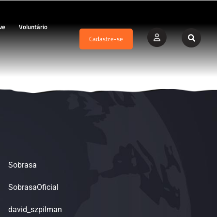
ve
Voluntário
Cadastre-se
Sobrasa
SobrasaOficial
david_szpilman