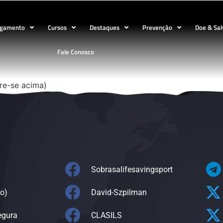
ogamento
Cursos
Destaques
Prevenção
Doe & Sal
Fale Conosco
tre-se acima)
Sobrasalifesavingsport
o)
David-Szpilman
egura
CLASILS