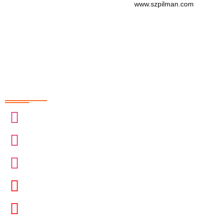
www.szpilman.com
Redes Sociais
@sobrasa
@sobrasalifesavingsport
@davidszpilman
SobrasaBrasil
Davidszpilman