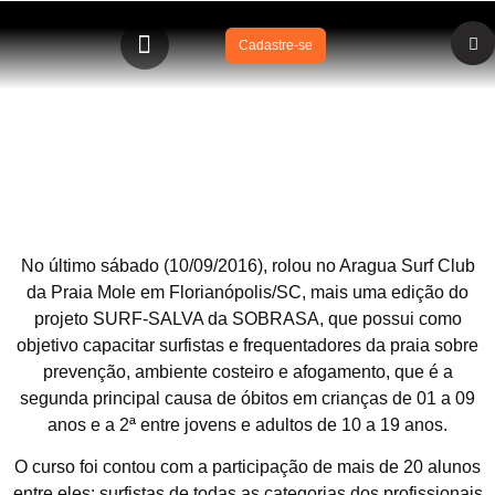
Cadastre-se
SOBRASA – FLORIPA Surf Lifesaving Clube ministra
curso SURF-SALVA 10 de setembro de 2016 Praia Mole,
Florianópolis/SC
No último sábado (10/09/2016), rolou no Aragua Surf Club
da Praia Mole em Florianópolis/SC, mais uma edição do
projeto SURF-SALVA da SOBRASA, que possui como
objetivo capacitar surfistas e frequentadores da praia sobre
prevenção, ambiente costeiro e afogamento, que é a
segunda principal causa de óbitos em crianças de 01 a 09
anos e a 2ª entre jovens e adultos de 10 a 19 anos.
O curso foi contou com a participação de mais de 20 alunos
entre eles: surfistas de todas as categorias dos profissionais