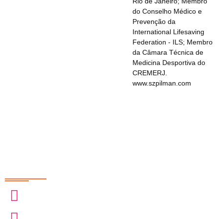
Rio de Janeiro; Membro
do Conselho Médico e
Prevenção da
International Lifesaving
Federation - ILS; Membro
da Câmara Técnica de
Medicina Desportiva do
CREMERJ.
www.szpilman.com
Redes Sociais
@sobrasa
@sobrasalifesavingsport