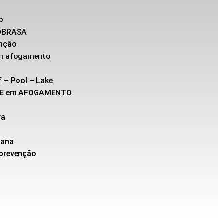
o
SOBRASA
enção
 em afogamento
f – Pool – Lake
TE em AFOGAMENTO
ra
cana
 prevenção