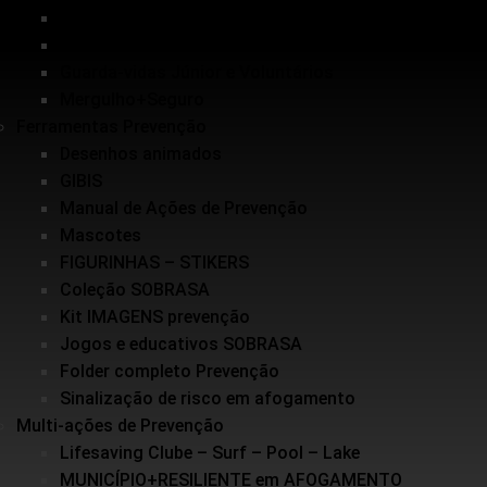
Inundações
Escolinha de Salvamento
Guarda-vidas Júnior e Voluntários
Mergulho+Seguro
Ferramentas Prevenção
Desenhos animados
GIBIS
Manual de Ações de Prevenção
Mascotes
FIGURINHAS – STIKERS
Coleção SOBRASA
Kit IMAGENS prevenção
Jogos e educativos SOBRASA
Folder completo Prevenção
Sinalização de risco em afogamento
Multi-ações de Prevenção
Lifesaving Clube – Surf – Pool – Lake
MUNICÍPIO+RESILIENTE em AFOGAMENTO