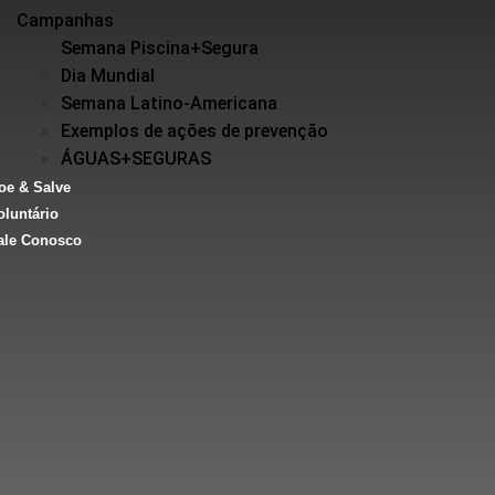
Campanhas
Semana Piscina+Segura
Dia Mundial
Semana Latino-Americana
Exemplos de ações de prevenção
ÁGUAS+SEGURAS
oe & Salve
oluntário
ale Conosco