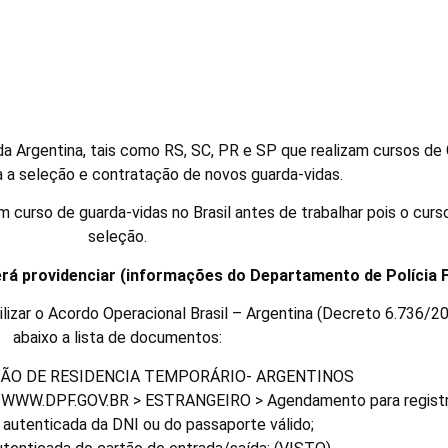
rabalhar no Brasil de Guarda
a Argentina, tais como RS, SC, PR e SP que realizam cursos de 
 a seleção e contratação de novos guarda-vidas.
um curso de guarda-vidas no Brasil antes de trabalhar pois o cu
seleção.
erá providenciar (informações do Departamento de Polícia 
izar o Acordo Operacional Brasil – Argentina (Decreto 6.736/20
abaixo a lista de documentos:
ÇÃO DE RESIDENCIA TEMPORÁRIO- ARGENTINOS
WW.DPF.GOV.BR > ESTRANGEIRO > Agendamento para registro 
 autenticada da DNI ou do passaporte válido;