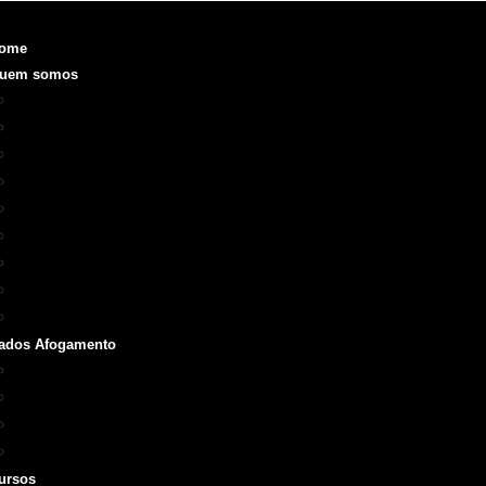
ome
uem somos
Objetivo
Fundação e Diretorias
Realizações
O que é a SOBRASA
Voluntariado
Código de Ética
ODS
Manual de Identidade Visual
Medalha SOBRASA
ados Afogamento
Boletins
Repórter SOBRASA
Artigos
Livros e Manuais
ursos