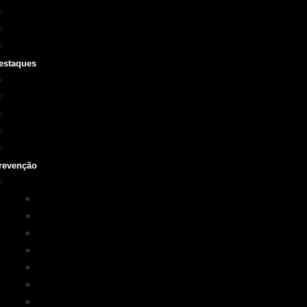
Cursos SOBRASA
Certificações
Guarda-vidas
estaques
Vídeo institucional
Leis
NOTA 10 em afogamentos
Testemunhos – grave o seu
História
revenção
Programas em Prevenção
KIM na ESCOLA
PISCINA+SEGURA
SOBRASA Kids
Surf-Salva
Suporte Básico de vida em Afogamento
Primeiros Socorros
Salvamento Aquático Esportivo