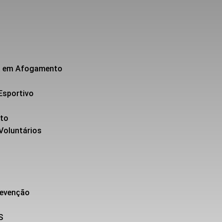
da em Afogamento
Esportivo
nto
 Voluntários
revenção
S