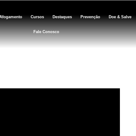
Afogamento
Cursos
Destaques
Prevenção
Doe & Salve
Fale Conosco
a acquafitness – Semana Pisc