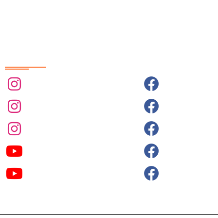
Redes Sociais
@sobrasa
SobrasaBrasi
@sobrasalifesavingsport
Sobrasa (grup
@davidszpilman
Piscinamaiss
SobrasaBrasil
Aguasmaisse
Davidszpilman
Surf.salva