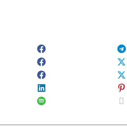
l
Sobrasalifesavingsport
o)
David-Szpilman
egura
CLASILS
guras
Dr. David Szpilman
Podcast
@sobrasaoficial