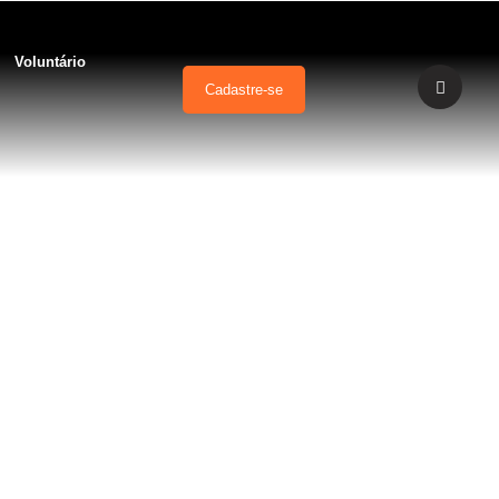
Voluntário
Cadastre-se
ina+segura