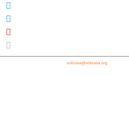
SobrasaOficial
david_szpilman
davidszpilman0007
sobrasa@sobrasa.org
Assessoria de imprensa
sobrasa@sobrasa.org