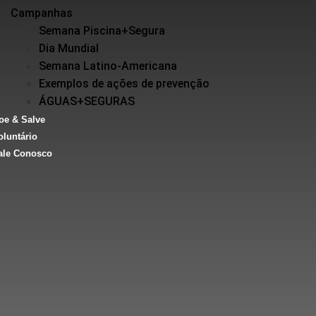
Campanhas
Semana Piscina+Segura
Dia Mundial
Semana Latino-Americana
Exemplos de ações de prevenção
ÁGUAS+SEGURAS
oe & Salve
oluntário
ale Conosco