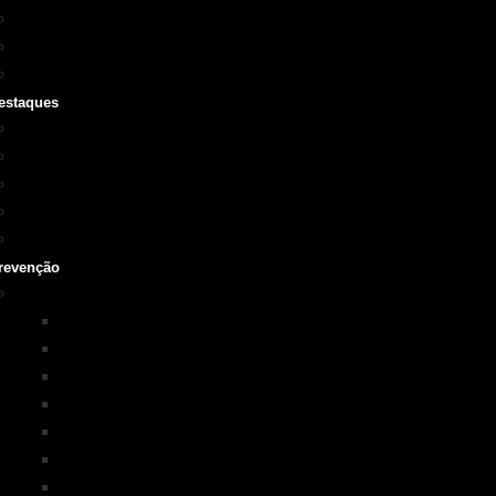
Cursos SOBRASA
Certificações
Guarda-vidas
estaques
Vídeo institucional
Leis
NOTA 10 em afogamentos
Testemunhos – grave o seu
História
revenção
Programas em Prevenção
KIM na ESCOLA
PISCINA+SEGURA
SOBRASA Kids
Surf-Salva
Suporte Básico de vida em Afogamento
Primeiros Socorros
Salvamento Aquático Esportivo