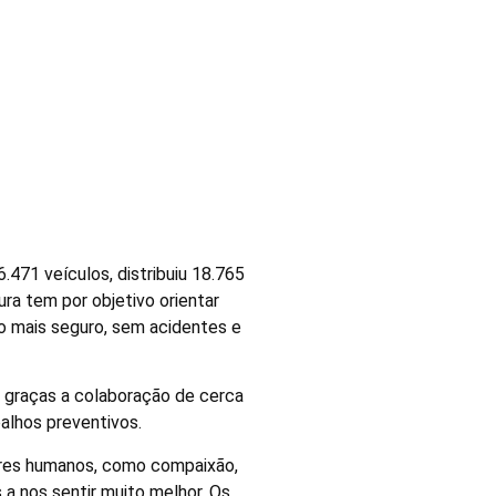
rte
.471 veículos, distribuiu 18.765
ura tem por objetivo orientar
ão mais seguro, sem acidentes e
 graças a colaboração de cerca
alhos preventivos.
ores humanos, como compaixão,
a nos sentir muito melhor. Os