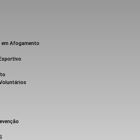
da em Afogamento
Esportivo
nto
 Voluntários
revenção
S