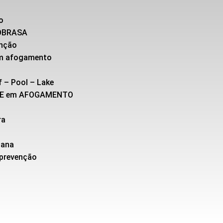
o
SOBRASA
enção
 em afogamento
f – Pool – Lake
TE em AFOGAMENTO
ra
cana
 prevenção