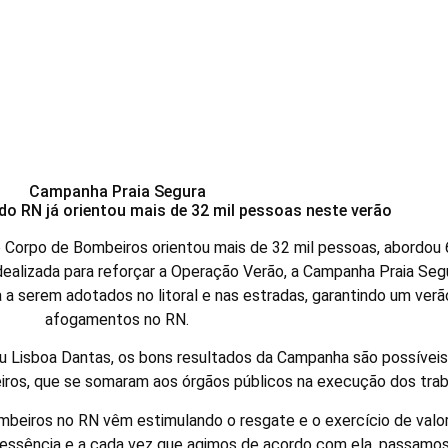
Segura no Rio Grande do No
Campanha Praia Segura
o RN já orientou mais de 32 mil pessoas neste verão
 o Corpo de Bombeiros orientou mais de 32 mil pessoas, abordou 6
 Idealizada para reforçar a Operação Verão, a Campanha Praia Seg
 a serem adotados no litoral e nas estradas, garantindo um ver
afogamentos no RN.
 Lisboa Dantas, os bons resultados da Campanha são possíveis
teiros, que se somaram aos órgãos públicos na execução dos trab
mbeiros no RN vêm estimulando o resgate e o exercício de val
 essência e a cada vez que agimos de acordo com ela, passamos 