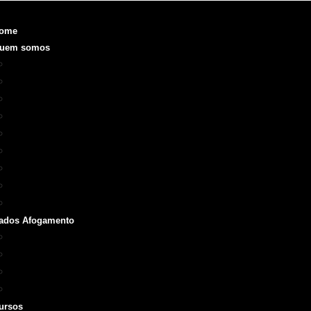
ome
uem somos
Objetivo
Fundação e Diretorias
Realizações
O que é a SOBRASA
Voluntariado
Código de Ética
ODS
Manual de Identidade Visual
Medalha SOBRASA
ados Afogamento
Boletins
Repórter SOBRASA
Artigos
Livros e Manuais
ursos