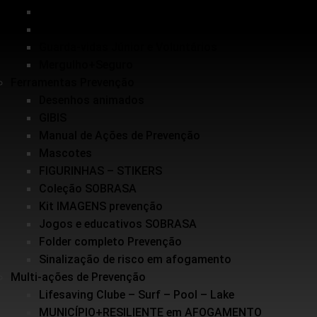
Inundações
Escolinha de Salvamento
Guarda-vidas Júnior e Voluntários
Mergulho+Seguro
Ferramentas Prevenção
Desenhos animados
GIBIS
Manual de Ações de Prevenção
Mascotes
FIGURINHAS – STIKERS
Coleção SOBRASA
Kit IMAGENS prevenção
Jogos e educativos SOBRASA
Folder completo Prevenção
Sinalização de risco em afogamento
Multi-ações de Prevenção
Lifesaving Clube – Surf – Pool – Lake
MUNICÍPIO+RESILIENTE em AFOGAMENTO