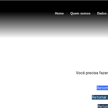
Home
Quem somos
Dados 
Cap.8.
Você precisa fazer
Retorn
Retornar 
Retor