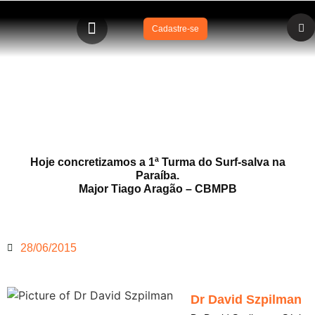
Cadastre-se
CBMPB e SOBRASA formam primeira turma de SURF-
SALVA na Paraíba
Hoje concretizamos a 1ª Turma do Surf-salva na
Paraíba.
Major Tiago Aragão – CBMPB
28/06/2015
Dr David Szpilman