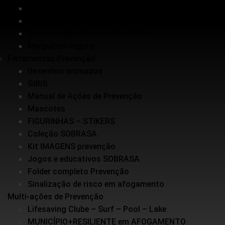
Inundações
Escolinha de Salvamento
Guarda-vidas Júnior e Voluntários
Mergulho+Seguro
Ferramentas Prevenção
Desenhos animados
GIBIS
Manual de Ações de Prevenção
Mascotes
FIGURINHAS – STIKERS
Coleção SOBRASA
Kit IMAGENS prevenção
Jogos e educativos SOBRASA
Folder completo Prevenção
Sinalização de risco em afogamento
Multi-ações de Prevenção
Lifesaving Clube – Surf – Pool – Lake
MUNICÍPIO+RESILIENTE em AFOGAMENTO