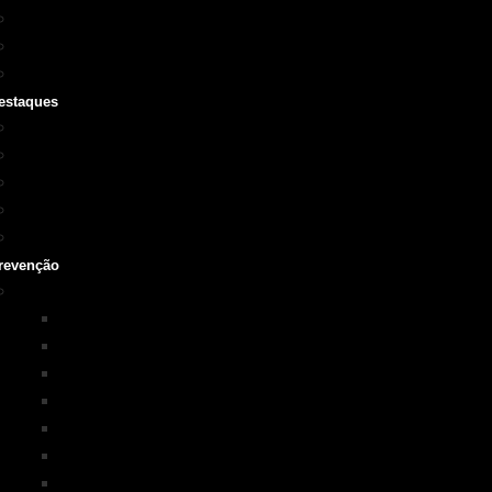
Cursos SOBRASA
Certificações
Guarda-vidas
estaques
Vídeo institucional
Leis
NOTA 10 em afogamentos
Testemunhos – grave o seu
História
revenção
Programas em Prevenção
KIM na ESCOLA
PISCINA+SEGURA
SOBRASA Kids
Surf-Salva
Suporte Básico de vida em Afogamento
Primeiros Socorros
Salvamento Aquático Esportivo