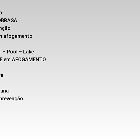
o
SOBRASA
enção
 em afogamento
f – Pool – Lake
TE em AFOGAMENTO
ra
cana
 prevenção