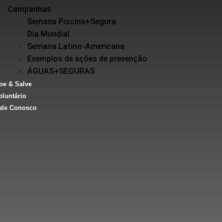
Campanhas
Semana Piscina+Segura
Dia Mundial
Semana Latino-Americana
Exemplos de ações de prevenção
ÁGUAS+SEGURAS
oe & Salve
oluntário
ale Conosco