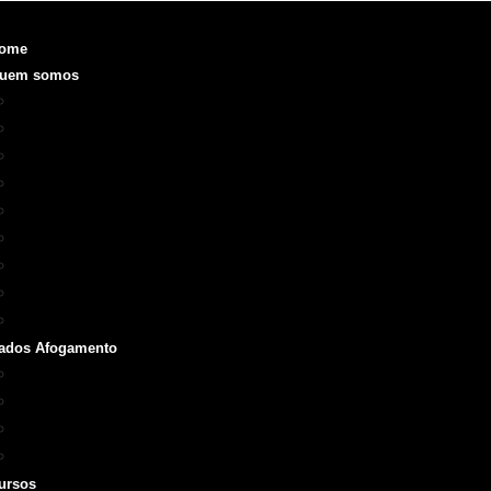
ome
uem somos
Objetivo
Fundação e Diretorias
Realizações
O que é a SOBRASA
Voluntariado
Código de Ética
ODS
Manual de Identidade Visual
Medalha SOBRASA
ados Afogamento
Boletins
Repórter SOBRASA
Artigos
Livros e Manuais
ursos