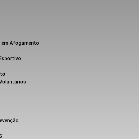
da em Afogamento
Esportivo
nto
 Voluntários
revenção
S