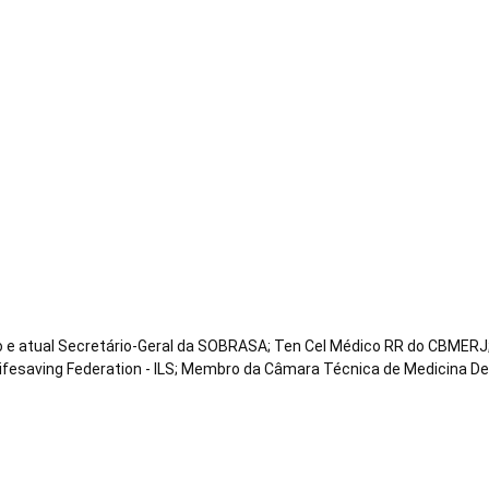
e Salvamento Aquático – SOB
de Janeiro – parte 2
co e atual Secretário-Geral da SOBRASA; Ten Cel Médico RR do CBMERJ;
Lifesaving Federation - ILS; Membro da Câmara Técnica de Medicina D