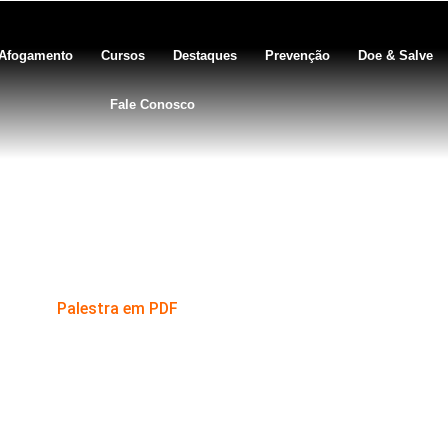
Afogamento
Cursos
Destaques
Prevenção
Doe & Salve
Fale Conosco
azer – SP – Maj Carlos Smice
Palestra em PDF