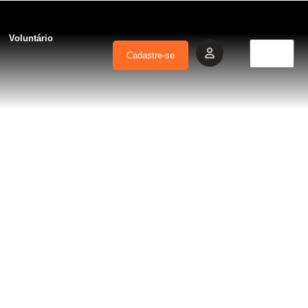
Voluntário
Cadastre-se
lato