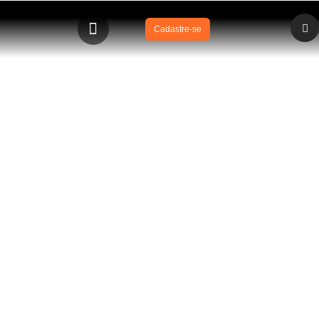
Cadastre-se
PISCINA+SEGURA – apresentação academias, escolas
e clubes de natação