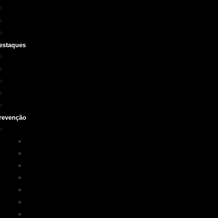
Cursos SOBRASA
Certificações
Guarda-vidas
estaques
Vídeo institucional
Leis
NOTA 10 em afogamentos
Testemunhos – grave o seu
História
revenção
Programas em Prevenção
KIM na ESCOLA
PISCINA+SEGURA
SOBRASA Kids
Surf-Salva
Suporte Básico de vida em Afogamento
Primeiros Socorros
Salvamento Aquático Esportivo