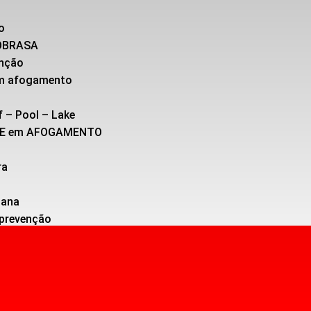
o
SOBRASA
enção
 em afogamento
f – Pool – Lake
TE em AFOGAMENTO
ra
cana
 prevenção