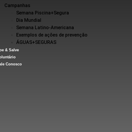
Campanhas
Semana Piscina+Segura
Dia Mundial
Semana Latino-Americana
Exemplos de ações de prevenção
ÁGUAS+SEGURAS
oe & Salve
oluntário
ale Conosco