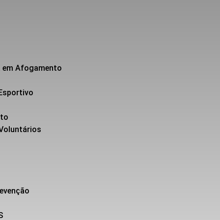
da em Afogamento
Esportivo
nto
 Voluntários
revenção
S