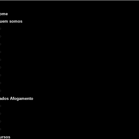
ome
uem somos
Objetivo
Fundação e Diretorias
Realizações
O que é a SOBRASA
Voluntariado
Código de Ética
ODS
Manual de Identidade Visual
Medalha SOBRASA
ados Afogamento
Boletins
Repórter SOBRASA
Artigos
Livros e Manuais
ursos