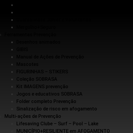
Inundações
Escolinha de Salvamento
Guarda-vidas Júnior e Voluntários
Mergulho+Seguro
Ferramentas Prevenção
Desenhos animados
GIBIS
Manual de Ações de Prevenção
Mascotes
FIGURINHAS – STIKERS
Coleção SOBRASA
Kit IMAGENS prevenção
Jogos e educativos SOBRASA
Folder completo Prevenção
Sinalização de risco em afogamento
Multi-ações de Prevenção
Lifesaving Clube – Surf – Pool – Lake
MUNICÍPIO+RESILIENTE em AFOGAMENTO