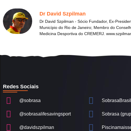
Dr David Szpilman
Dr David Szpilman - Sócio Fundador, Ex-Presid
Município do Rio de Janeiro; Membro do Conselh
Medicina Desportiva do CREMERJ. www.szpilma
Redes Sociais
@sobrasa
SobrasaBrasi
@sobrasalifesavingsport
Sobrasa (grup
@davidszpilman
Piscinamaiss