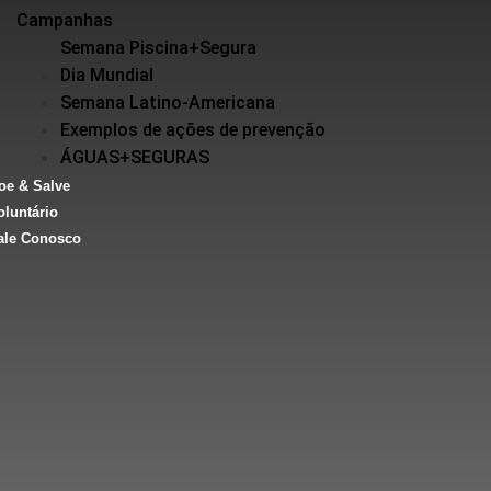
Campanhas
Semana Piscina+Segura
Dia Mundial
Semana Latino-Americana
Exemplos de ações de prevenção
ÁGUAS+SEGURAS
oe & Salve
oluntário
ale Conosco