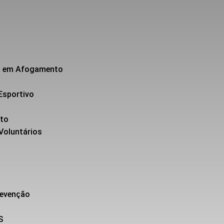
da em Afogamento
Esportivo
nto
 Voluntários
revenção
S