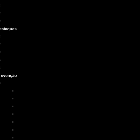
Cursos SOBRASA
Certificações
Guarda-vidas
estaques
Vídeo institucional
Leis
NOTA 10 em afogamentos
Testemunhos – grave o seu
História
revenção
Programas em Prevenção
KIM na ESCOLA
PISCINA+SEGURA
SOBRASA Kids
Surf-Salva
Suporte Básico de vida em Afogamento
Primeiros Socorros
Salvamento Aquático Esportivo