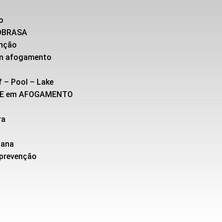
o
SOBRASA
enção
 em afogamento
f – Pool – Lake
TE em AFOGAMENTO
ra
cana
 prevenção