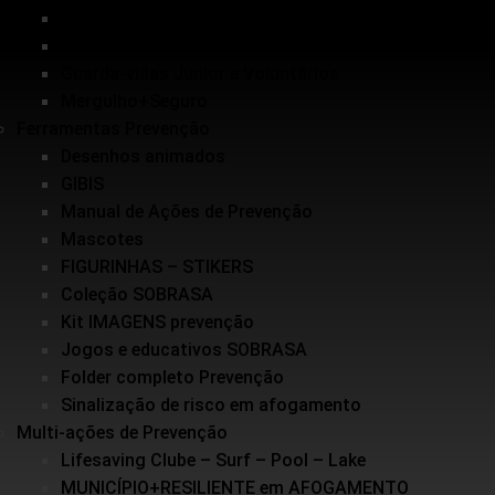
Inundações
Escolinha de Salvamento
Guarda-vidas Júnior e Voluntários
Mergulho+Seguro
Ferramentas Prevenção
Desenhos animados
GIBIS
Manual de Ações de Prevenção
Mascotes
FIGURINHAS – STIKERS
Coleção SOBRASA
Kit IMAGENS prevenção
Jogos e educativos SOBRASA
Folder completo Prevenção
Sinalização de risco em afogamento
Multi-ações de Prevenção
Lifesaving Clube – Surf – Pool – Lake
MUNICÍPIO+RESILIENTE em AFOGAMENTO