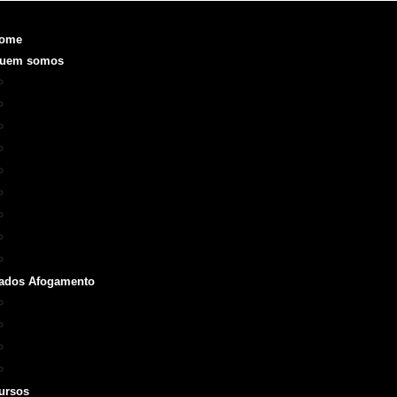
ome
uem somos
Objetivo
Fundação e Diretorias
Realizações
O que é a SOBRASA
Voluntariado
Código de Ética
ODS
Manual de Identidade Visual
Medalha SOBRASA
ados Afogamento
Boletins
Repórter SOBRASA
Artigos
Livros e Manuais
ursos