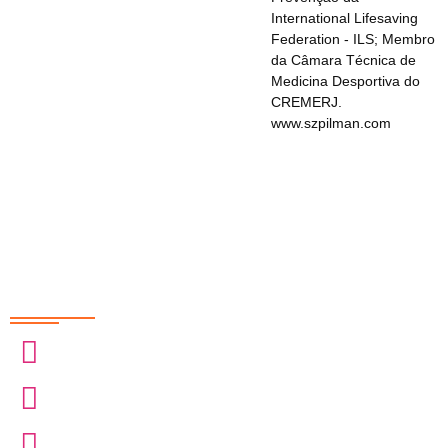
International Lifesaving
Federation - ILS; Membro
da Câmara Técnica de
Medicina Desportiva do
CREMERJ.
www.szpilman.com
Redes Sociais
@sobrasa
@sobrasalifesavingsport
@davidszpilman