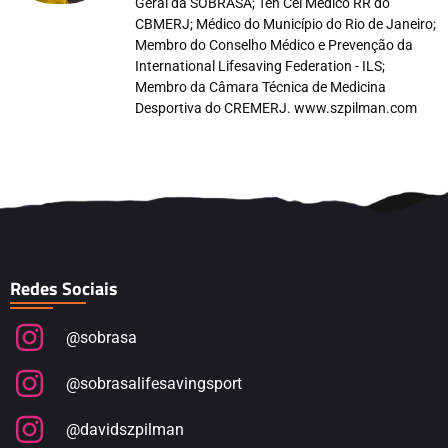
Geral da SOBRASA; Ten Cel Médico RR do
CBMERJ; Médico do Município do Rio de Janeiro;
Membro do Conselho Médico e Prevenção da
International Lifesaving Federation - ILS;
Membro da Câmara Técnica de Medicina
Desportiva do CREMERJ. www.szpilman.com
Redes Sociais
@sobrasa
@sobrasalifesavingsport
@davidszpilman