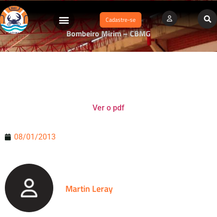
Cadastre-se
Bombeiro Mirim – CBMG
Ver o pdf
08/01/2013
Martin Leray