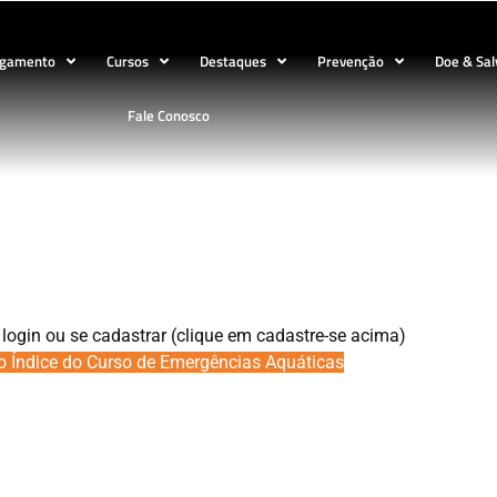
ogamento
Cursos
Destaques
Prevenção
Doe & Sal
Fale Conosco
Classificação do afogado
 login ou se cadastrar (clique em cadastre-se acima)
o Índice do Curso de Emergências Aquáticas