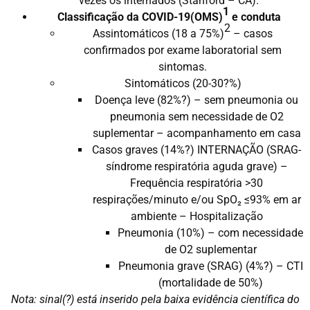
vezes os internados (Stanford – CA).
1
Classificação da COVID-19(OMS)
e conduta
2
Assintomáticos (18 a 75%)
– casos
confirmados por exame laboratorial sem
sintomas.
Sintomáticos (20-30?%)
Doença leve (82%?) – sem pneumonia ou
pneumonia sem necessidade de O2
suplementar – acompanhamento em casa
Casos graves (14%?) INTERNAÇÃO (SRAG-
síndrome respiratória aguda grave) –
Frequência respiratória >30
respirações/minuto e/ou SpO₂ ≤93% em ar
ambiente – Hospitalização
Pneumonia (10%) – com necessidade
de O2 suplementar
Pneumonia grave (SRAG) (4%?) – CTI
(mortalidade de 50%)
Nota: sinal(?) está inserido pela baixa evidência científica do