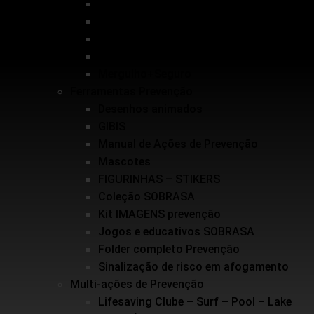
Salvamento Aquático Esportivo
Inundações
Escolinha de Salvamento
Guarda-vidas Júnior e Voluntários
Mergulho+Seguro
Ferramentas Prevenção
Desenhos animados
GIBIS
Manual de Ações de Prevenção
Mascotes
FIGURINHAS – STIKERS
Coleção SOBRASA
Kit IMAGENS prevenção
Jogos e educativos SOBRASA
Folder completo Prevenção
Sinalização de risco em afogamento
Multi-ações de Prevenção
Lifesaving Clube – Surf – Pool – Lake