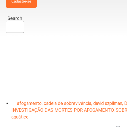
Cadastre-se
Search
DIATOMÁCEAS NO CONTEX
afogamento
,
cadeia de sobrevivência
,
david szpilman
,
D
INVESTIGAÇÃO DAS MORTES POR AFOGAMENTO
,
SOB
aquático