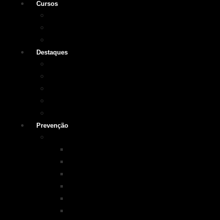
Cursos
Cursos SOBRASA
Certificações
Guarda-vidas
Destaques
Vídeo institucional
Leis
NOTA 10 em afogamentos
Testemunhos – grave o seu
História
Prevenção
Programas em Prevenção
KIM na ESCOLA
PISCINA+SEGURA
SOBRASA Kids
Surf-Salva
Suporte Básico de vida em Afogamento
Primeiros Socorros