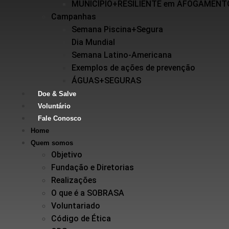
MUNICÍPIO+RESILIENTE em AFOGAMENT
Campanhas
Semana Piscina+Segura
Dia Mundial
Semana Latino-Americana
Exemplos de ações de prevenção
ÁGUAS+SEGURAS
Doe & Salve
Voluntário
Fale Conosco
Home
Quem somos
Objetivo
Fundação e Diretorias
Realizações
O que é a SOBRASA
Voluntariado
Código de Ética