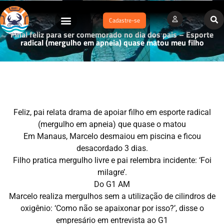
Cadastre-se
Final feliz para ser comemorado no dia dos pais – Esporte
radical (mergulho em apneia) quase matou meu filho
Feliz, pai relata drama de apoiar filho em esporte radical
(mergulho em apneia) que quase o matou
Em Manaus, Marcelo desmaiou em piscina e ficou
desacordado 3 dias.
Filho pratica mergulho livre e pai relembra incidente: ‘Foi
milagre’.
Do G1 AM
Marcelo realiza mergulhos sem a utilização de cilindros de
oxigênio: ‘Como não se apaixonar por isso?’, disse o
empresário em entrevista ao G1