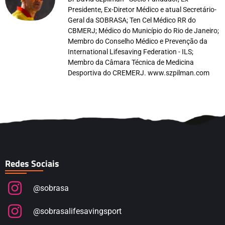
Presidente, Ex-Diretor Médico e atual Secretário-
Geral da SOBRASA; Ten Cel Médico RR do
CBMERJ; Médico do Município do Rio de Janeiro;
Membro do Conselho Médico e Prevenção da
International Lifesaving Federation - ILS;
Membro da Câmara Técnica de Medicina
Desportiva do CREMERJ. www.szpilman.com
Redes Sociais
@sobrasa
@sobrasalifesavingsport