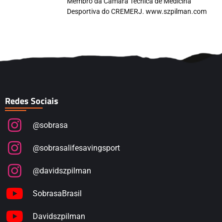
Membro da Câmara Técnica de Medicina
Desportiva do CREMERJ. www.szpilman.com
Redes Sociais
@sobrasa
@sobrasalifesavingsport
@davidszpilman
SobrasaBrasil
Davidszpilman