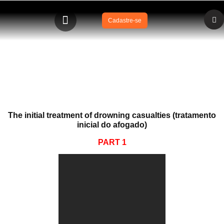
Cadastre-se
Ireland Lifesaving Foundation Conference Dr David
Szpilman – PART 1 e 2
The initial treatment of drowning casualties (tratamento
inicial do afogado)
PART 1