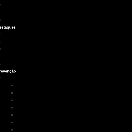
Cursos SOBRASA
Certificações
Guarda-vidas
estaques
Vídeo institucional
Leis
NOTA 10 em afogamentos
Testemunhos – grave o seu
História
revenção
Programas em Prevenção
KIM na ESCOLA
PISCINA+SEGURA
SOBRASA Kids
Surf-Salva
Suporte Básico de vida em Afogamento
Primeiros Socorros
Salvamento Aquático Esportivo