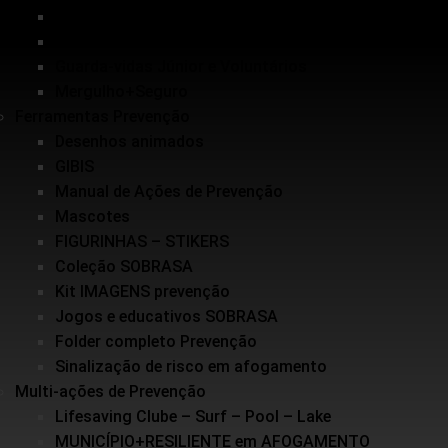
Inundações
Escolinha de Salvamento
Guarda-vidas Júnior e Voluntários
Mergulho+Seguro
Ferramentas Prevenção
Desenhos animados
GIBIS
Manual de Ações de Prevenção
Mascotes
FIGURINHAS – STIKERS
Coleção SOBRASA
Kit IMAGENS prevenção
Jogos e educativos SOBRASA
Folder completo Prevenção
Sinalização de risco em afogamento
Multi-ações de Prevenção
Lifesaving Clube – Surf – Pool – Lake
MUNICÍPIO+RESILIENTE em AFOGAMENTO