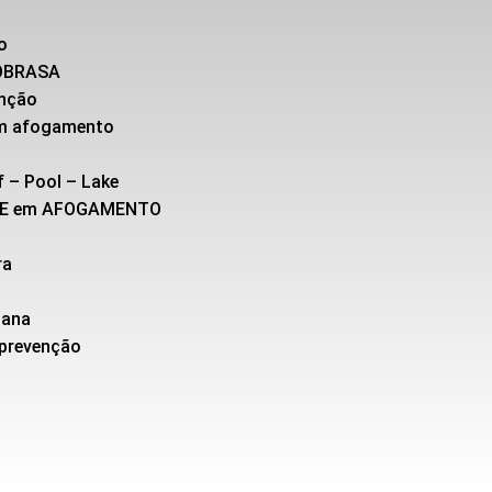
o
SOBRASA
enção
 em afogamento
f – Pool – Lake
TE em AFOGAMENTO
ra
cana
 prevenção