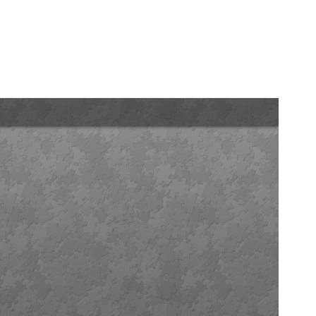
IPADO – quebra cabeça