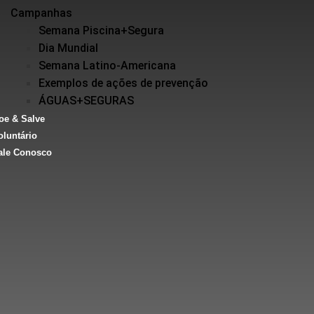
Campanhas
Semana Piscina+Segura
Dia Mundial
Semana Latino-Americana
Exemplos de ações de prevenção
ÁGUAS+SEGURAS
oe & Salve
oluntário
ale Conosco