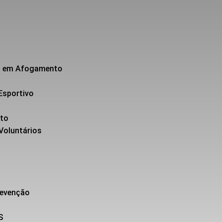
da em Afogamento
Esportivo
nto
 Voluntários
revenção
S