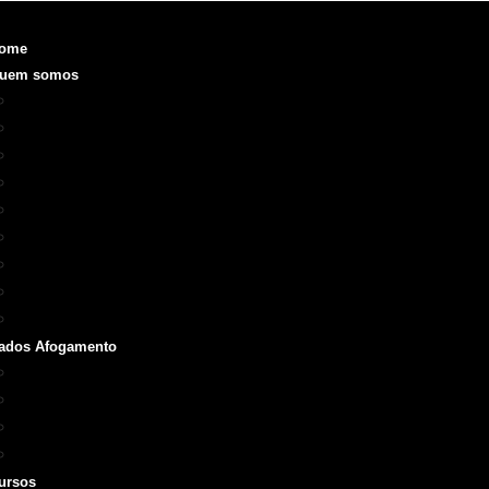
ome
uem somos
Objetivo
Fundação e Diretorias
Realizações
O que é a SOBRASA
Voluntariado
Código de Ética
ODS
Manual de Identidade Visual
Medalha SOBRASA
ados Afogamento
Boletins
Repórter SOBRASA
Artigos
Livros e Manuais
ursos