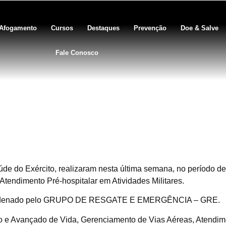
Afogamento
Cursos
Destaques
Prevenção
Doe & Salve
Fale Conosco
mação de Oficiais da Escola 
de um workshop de Emergência
e do Exército, realizaram nesta última semana, no período de
Atendimento Pré-hospitalar em Atividades Militares.
coordenado pelo GRUPO DE RESGATE E EMERGÊNCIA – GRE.
co e Avançado de Vida, Gerenciamento de Vias Aéreas, Atendim