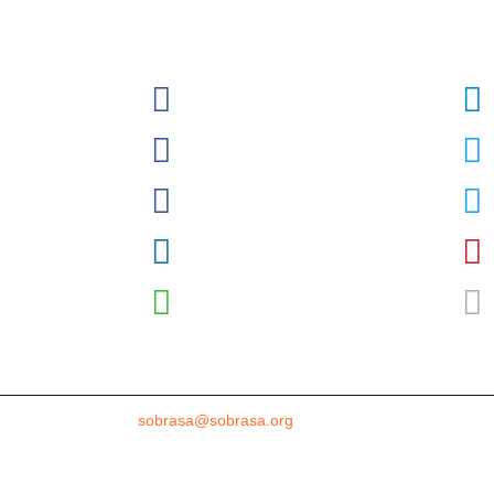
l
Sobrasalifesavingsport
o)
David-Szpilman
egura
CLASILS
guras
Dr. David Szpilman
Podcast
@sobrasaoficial
ssoria de imprensa
sobrasa@sobrasa.org