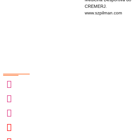
CREMERJ.
www.szpilman.com
Redes Sociais
@sobrasa
@sobrasalifesavingsport
@davidszpilman
SobrasaBrasil