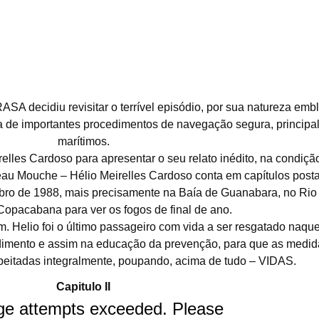
ouche – Capitulo II – A RAI
 decidiu revisitar o terrível episódio, por sua natureza embl
 de importantes procedimentos de navegação segura, principal
marítimos.
es Cardoso para apresentar o seu relato inédito, na condição
eau Mouche – Hélio Meirelles Cardoso conta em capítulos post
mbro de 1988, mais precisamente na Baía de Guanabara, no Rio
opacabana para ver os fogos de final de ano.
 Helio foi o último passageiro com vida a ser resgatado naquel
ndimento e assim na educação da prevenção, para que as medi
eitadas integralmente, poupando, acima de tudo – VIDAS.
Capitulo II