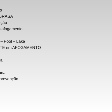
ão
SOBRASA
nção
m afogamento
 – Pool – Lake
NTE em AFOGAMENTO
ra
ana
 prevenção