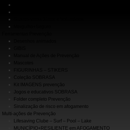
Inundações
Escolinha de Salvamento
Guarda-vidas Júnior e Voluntários
Mergulho+Seguro
Ferramentas Prevenção
Desenhos animados
GIBIS
Manual de Ações de Prevenção
Mascotes
FIGURINHAS – STIKERS
Coleção SOBRASA
Kit IMAGENS prevenção
Jogos e educativos SOBRASA
Folder completo Prevenção
Sinalização de risco em afogamento
Multi-ações de Prevenção
Lifesaving Clube – Surf – Pool – Lake
MUNICÍPIO+RESILIENTE em AFOGAMENTO