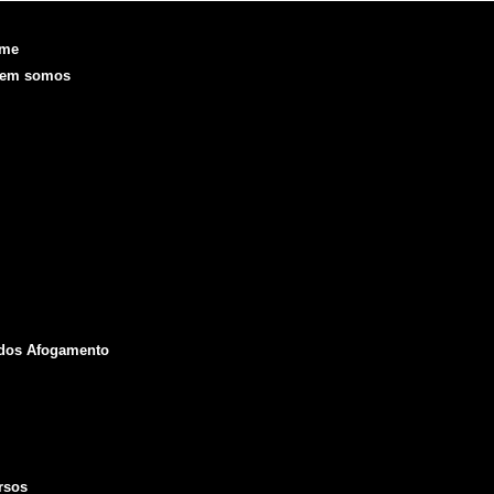
me
em somos
Objetivo
Fundação e Diretorias
Realizações
O que é a SOBRASA
Voluntariado
Código de Ética
ODS
Manual de Identidade Visual
Medalha SOBRASA
dos Afogamento
Boletins
Repórter SOBRASA
Artigos
Livros e Manuais
rsos