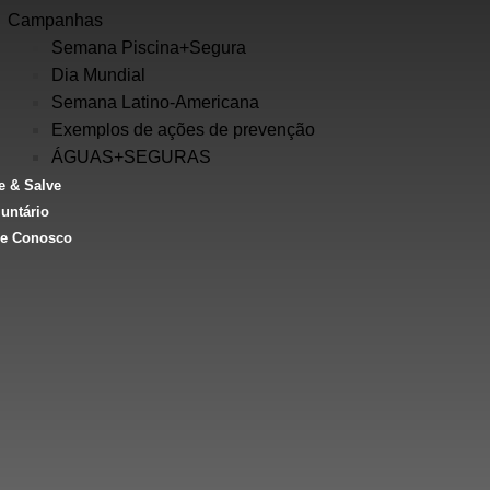
Campanhas
Semana Piscina+Segura
Dia Mundial
Semana Latino-Americana
Exemplos de ações de prevenção
ÁGUAS+SEGURAS
e & Salve
untário
le Conosco