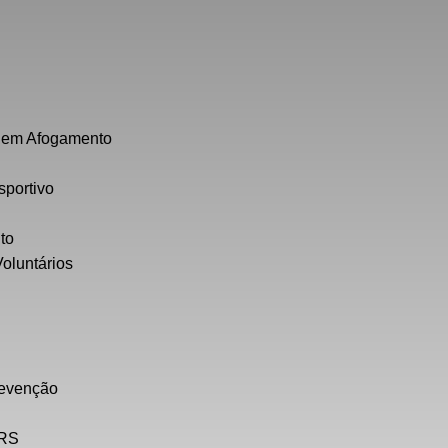
a em Afogamento
sportivo
to
Voluntários
revenção
ERS