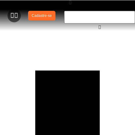
Cadastre-se
Surf-salva SOBRASA – Esporte TV – Zona de Impacto –
Setembro 2012