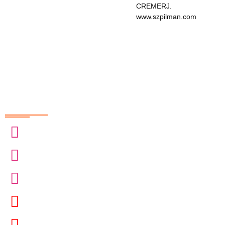
CREMERJ.
www.szpilman.com
Redes Sociais
@sobrasa
@sobrasalifesavingsport
@davidszpilman
SobrasaBrasil
Davidszpilman