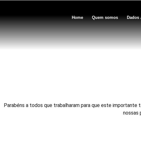
Home
Quem somos
Dados 
Surf-salva em Fernando de
Parabéns a todos que trabalharam para que este importante t
nossas p