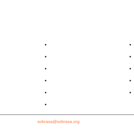
Sobrasalifesavingsport
o)
David-Szpilman
gura
CLASILS
uras
Dr. David Szpilman
Podcast
@sobrasaoficial
ssoria de imprensa
sobrasa@sobrasa.org