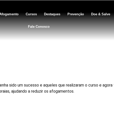
Afogamento
Cursos
Destaques
Prevenção
Doe & Salve
Fale Conosco
 Noronha – tendo só feras pa
sucesso foi total
enha sido um sucesso e aqueles que realizaram o curso e agora 
raias, ajudando a reduzir os afogamentos.