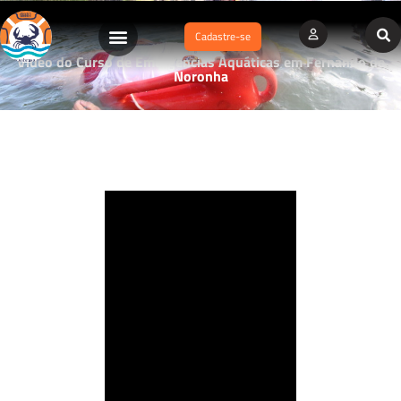
Cadastre-se
Vídeo do Curso de Emergências Aquáticas em Fernando de
Noronha