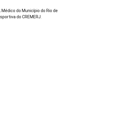
 Médico do Município do Rio de
esportiva do CREMERJ.
Sobrasa
SobrasaOficial
david_szpilman
davidszpilman0007