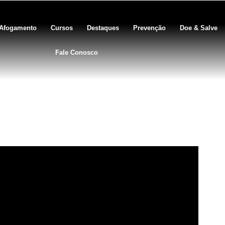
Afogamento
Cursos
Destaques
Prevenção
Doe & Salve
Fale Conosco
ento secundário devido a um