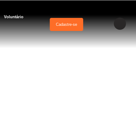
Voluntário
Cadastre-se
 mal súbito