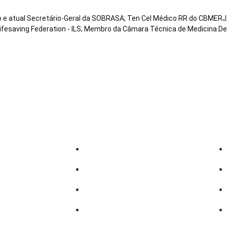
co e atual Secretário-Geral da SOBRASA; Ten Cel Médico RR do CBMERJ;
Lifesaving Federation - ILS; Membro da Câmara Técnica de Medicina D
Sobrasalifesavingsport
o)
David-Szpilman
gura
CLASILS
uras
Dr. David Szpilman