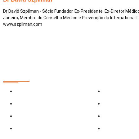
Dr David Szpilman - Sócio Fundador, Ex-Presidente, Ex-Diretor Médi
Janeiro; Membro do Conselho Médico e Prevenção da International 
www.szpilman.com
Redes Sociais
@sobrasa
SobrasaBrasil
@sobrasalifesavingsport
Sobrasa (grup
@davidszpilman
Piscinamaisse
SobrasaBrasil
Aguasmaisseg