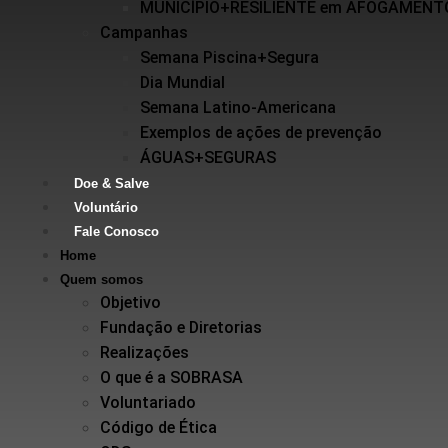
MUNICÍPIO+RESILIENTE em AFOGAMENT
Campanhas
Semana Piscina+Segura
Dia Mundial
Semana Latino-Americana
Exemplos de ações de prevenção
ÁGUAS+SEGURAS
Doe & Salve
Voluntário
Fale Conosco
Home
Quem somos
Objetivo
Fundação e Diretorias
Realizações
O que é a SOBRASA
Voluntariado
Código de Ética