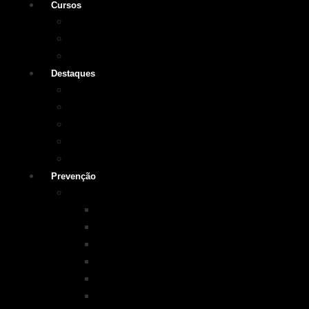
Cursos
Cursos SOBRASA
Certificações
Guarda-vidas
Destaques
Vídeo institucional
Leis
NOTA 10 em afogamentos
Testemunhos – grave o seu
História
Prevenção
Programas em Prevenção
KIM na ESCOLA
PISCINA+SEGURA
SOBRASA Kids
Surf-Salva
Suporte Básico de vida em Afogamento
Primeiros Socorros