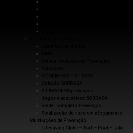
Salvamento Aquático Esportivo
Inundações
Escolinha de Salvamento
Guarda-vidas Júnior e Voluntários
Mergulho+Seguro
Ferramentas Prevenção
Desenhos animados
GIBIS
Manual de Ações de Prevenção
Mascotes
FIGURINHAS – STIKERS
Coleção SOBRASA
Kit IMAGENS prevenção
Jogos e educativos SOBRASA
Folder completo Prevenção
Sinalização de risco em afogamento
Multi-ações de Prevenção
Lifesaving Clube – Surf – Pool – Lake