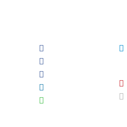
l
Sobrasalifesavingsport
o)
David-Szpilman
egura
CLASILS
guras
Dr. David Szpilman
Podcast
@sobrasaoficial