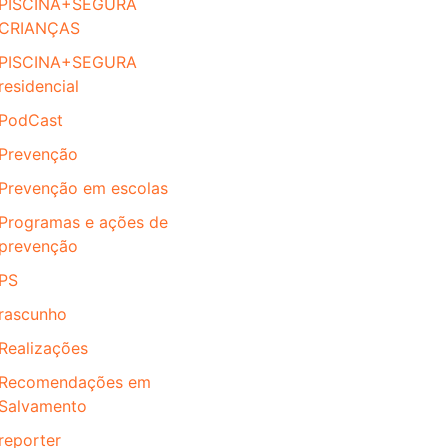
PISCINA+SEGURA
CRIANÇAS
PISCINA+SEGURA
residencial
PodCast
Prevenção
Prevenção em escolas
Programas e ações de
prevenção
PS
rascunho
Realizações
Recomendações em
Salvamento
reporter