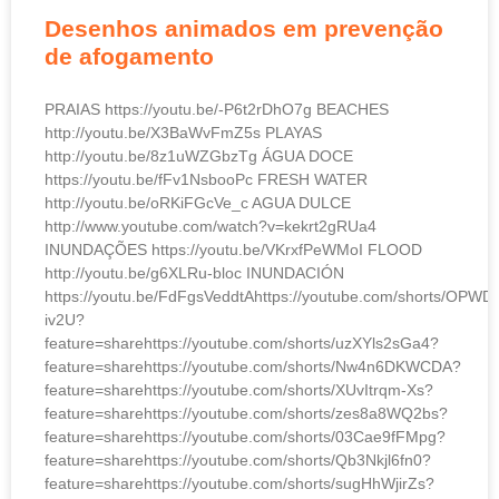
Desenhos animados em prevenção
de afogamento
PRAIAS https://youtu.be/-P6t2rDhO7g BEACHES
http://youtu.be/X3BaWvFmZ5s PLAYAS
http://youtu.be/8z1uWZGbzTg ÁGUA DOCE
https://youtu.be/fFv1NsbooPc FRESH WATER
http://youtu.be/oRKiFGcVe_c AGUA DULCE
http://www.youtube.com/watch?v=kekrt2gRUa4
INUNDAÇÕES https://youtu.be/VKrxfPeWMoI FLOOD
http://youtu.be/g6XLRu-bloc INUNDACIÓN
https://youtu.be/FdFgsVeddtAhttps://youtube.com/shorts/OPWD
iv2U?
feature=sharehttps://youtube.com/shorts/uzXYls2sGa4?
feature=sharehttps://youtube.com/shorts/Nw4n6DKWCDA?
feature=sharehttps://youtube.com/shorts/XUvItrqm-Xs?
feature=sharehttps://youtube.com/shorts/zes8a8WQ2bs?
feature=sharehttps://youtube.com/shorts/03Cae9fFMpg?
feature=sharehttps://youtube.com/shorts/Qb3Nkjl6fn0?
feature=sharehttps://youtube.com/shorts/sugHhWjirZs?