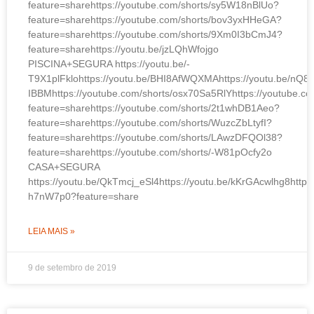
feature=sharehttps://youtube.com/shorts/sy5W18nBlUo?
feature=sharehttps://youtube.com/shorts/bov3yxHHeGA?
feature=sharehttps://youtube.com/shorts/9Xm0I3bCmJ4?
feature=sharehttps://youtu.be/jzLQhWfojgo
PISCINA+SEGURA https://youtu.be/-
T9X1plFklohttps://youtu.be/BHI8AfWQXMAhttps://youtu.be/nQ8a
IBBMhttps://youtube.com/shorts/osx70Sa5RlYhttps://youtube.
feature=sharehttps://youtube.com/shorts/2t1whDB1Aeo?
feature=sharehttps://youtube.com/shorts/WuzcZbLtyfI?
feature=sharehttps://youtube.com/shorts/LAwzDFQOl38?
feature=sharehttps://youtube.com/shorts/-W81pOcfy2o
CASA+SEGURA
https://youtu.be/QkTmcj_eSl4https://youtu.be/kKrGAcwlhg8https
h7nW7p0?feature=share
LEIA MAIS »
9 de setembro de 2019