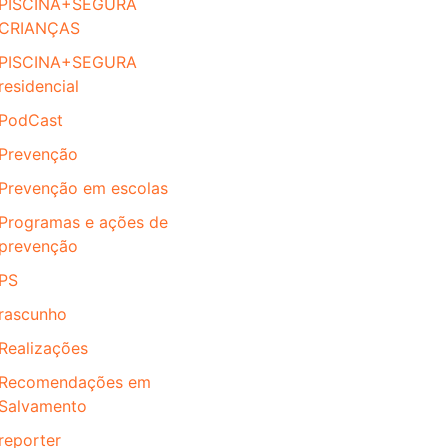
PISCINA+SEGURA
CRIANÇAS
PISCINA+SEGURA
residencial
PodCast
Prevenção
Prevenção em escolas
Programas e ações de
prevenção
PS
rascunho
Realizações
Recomendações em
Salvamento
reporter