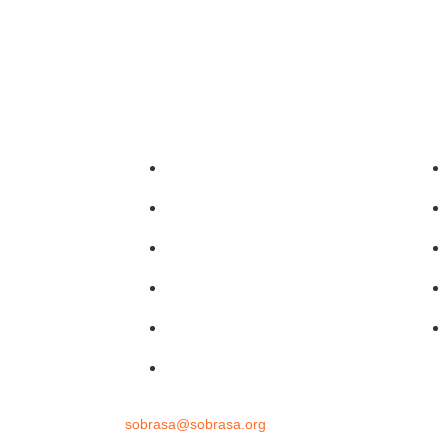
Sobrasalifesavingsport
o)
David-Szpilman
gura
CLASILS
uras
Dr. David Szpilman
Podcast
@sobrasaoficial
ssoria de imprensa
sobrasa@sobrasa.org